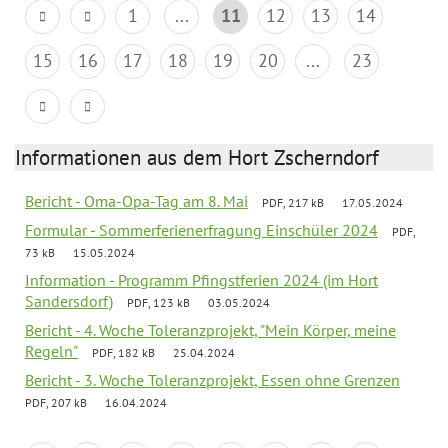
1
...
11
12
13
14
15
16
17
18
19
20
...
23
Informationen aus dem Hort Zscherndorf
Bericht - Oma-Opa-Tag am 8. Mai
PDF, 217 kB
17.05.2024
Formular - Sommerferienerfragung Einschüler 2024
PDF,
73 kB
15.05.2024
Information - Programm Pfingstferien 2024 (im Hort
Sandersdorf)
PDF, 123 kB
03.05.2024
Bericht - 4. Woche Toleranzprojekt, "Mein Körper, meine
Regeln"
PDF, 182 kB
25.04.2024
Bericht - 3. Woche Toleranzprojekt, Essen ohne Grenzen
PDF, 207 kB
16.04.2024