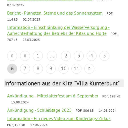
07.07.2025
Bericht - Planeten, Sterne und das Sonnensystem
PDF,
114 kB
02.07.2025
Information - Einschränkung der Wasserversorgung -
Aufrechterhaltung des Betriebs der Kitas und Horte
PDF,
707 kB
27.03.2025
1
...
2
3
4
5
6
7
8
9
10
11
Informationen aus der Kita "Villa Kunterbunt"
Ankündigung - Mittelalterfest am 6. September
PDF, 198 kB
15.08.2024
Ankündigung - Schließtage 2025
PDF, 806 kB
14.08.2024
Information - Ein neues Video zum Kindertags-Zirkus
PDF, 125 kB
17.06.2024