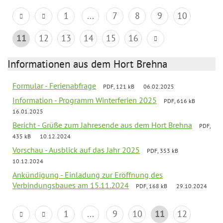
1
...
7
8
9
10
11
12
13
14
15
16
Informationen aus dem Hort Brehna
Formular - Ferienabfrage
PDF, 121 kB
06.02.2025
Information - Programm Winterferien 2025
PDF, 616 kB
16.01.2025
Bericht - Grüße zum Jahresende aus dem Hort Brehna
PDF,
435 kB
10.12.2024
Vorschau - Ausblick auf das Jahr 2025
PDF, 353 kB
10.12.2024
Ankündigung - Einladung zur Eröffnung des
Verbindungsbaues am 15.11.2024
PDF, 168 kB
29.10.2024
1
...
9
10
11
12