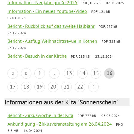
Information - Neujahrsgrüße 2025
PDF, 102 kB
07.01.2025
Information - Ein neues Youtube-Video
PDF, 121 kB
07.01.2025
Bericht - Rückblick auf das zweite Halbjahr
PDF, 277 kB
23.12.2024
Bericht - Ausflug Weihnachtsrevue in Köthen
PDF, 323 kB
23.12.2024
Bericht - Besuch in der Kirche
PDF, 283 kB
23.12.2024
1
...
13
14
15
16
17
18
19
20
21
22
Informationen aus der Kita "Sonnenschein"
Bericht - Zirkuswoche in der Kita
PDF, 777 kB
03.05.2024
Ankündigung - Zirkusveranstaltung am 26.04.2024
PNG,
3.3 MB
16.04.2024