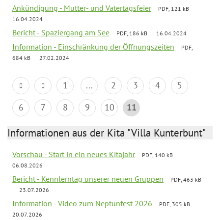
Ankündigung - Mutter- und Vatertagsfeier
PDF, 121 kB
16.04.2024
Bericht - Spaziergang am See
PDF, 186 kB
16.04.2024
Information - Einschränkung der Öffnungszeiten
PDF,
684 kB
27.02.2024
1
...
2
3
4
5
6
7
8
9
10
11
Informationen aus der Kita "Villa Kunterbunt"
Vorschau - Start in ein neues Kitajahr
PDF, 140 kB
06.08.2026
Bericht - Kennlerntag unserer neuen Gruppen
PDF, 463 kB
23.07.2026
Information - Video zum Neptunfest 2026
PDF, 305 kB
20.07.2026