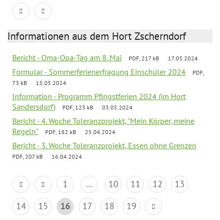
Informationen aus dem Hort Zscherndorf
Bericht - Oma-Opa-Tag am 8. Mai
PDF, 217 kB
17.05.2024
Formular - Sommerferienerfragung Einschüler 2024
PDF,
73 kB
15.05.2024
Information - Programm Pfingstferien 2024 (im Hort
Sandersdorf)
PDF, 123 kB
03.05.2024
Bericht - 4. Woche Toleranzprojekt, "Mein Körper, meine
Regeln"
PDF, 182 kB
25.04.2024
Bericht - 3. Woche Toleranzprojekt, Essen ohne Grenzen
PDF, 207 kB
16.04.2024
1
...
10
11
12
13
14
15
16
17
18
19