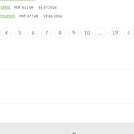
gsfest
PDF, 612 kB
01.07.2026
ensegel
PDF, 677 kB
29.06.2026
4
5
6
7
8
9
10
...
19