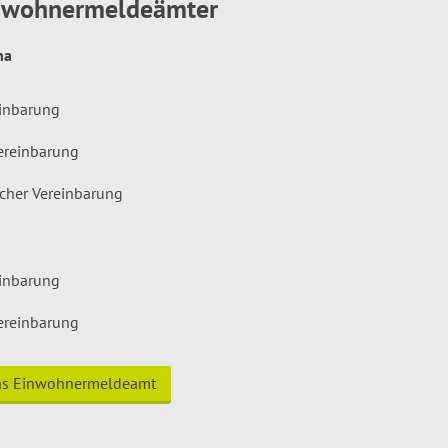
inwohnermeldeämter
hna
einbarung
ereinbarung
icher Vereinbarung
einbarung
ereinbarung
das Einwohnermeldeamt