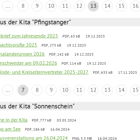
...
8
9
10
11
12
13
14
15
16
us der Kita "Pfingstanger"
rnbrief zum Jahresende 2025
PDF, 63 kB
19.12.2025
hnachtsgrüße 2025
PDF, 275 kB
19.12.2025
sonaländerungen 2026
PDF, 142 kB
19.12.2025
nschwester am 09.02.2026
PDF, 114 kB
19.12.2025
inde- und Kreiselternvertreter 2025-2027
PDF, 635 kB
17.11.2025
...
7
8
9
10
11
12
13
14
15
us der Kita "Sonnenschein"
he in der Kita
PDF, 777 kB
03.05.2024
ang am See
PDF, 186 kB
16.04.2024
kusveranstaltung am 26.04.2024
PNG, 3.3 MB
16.04.2024