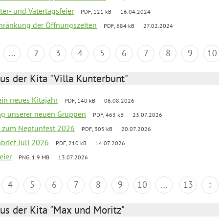
er- und Vatertagsfeier
PDF, 121 kB
16.04.2024
chränkung der Öffnungszeiten
PDF, 684 kB
27.02.2024
...
2
3
4
5
6
7
8
9
10
us der Kita "Villa Kunterbunt"
ein neues Kitajahr
PDF, 140 kB
06.08.2026
tag unserer neuen Gruppen
PDF, 463 kB
23.07.2026
o zum Neptunfest 2026
PDF, 305 kB
20.07.2026
nbrief Juli 2026
PDF, 210 kB
14.07.2026
eier
PNG, 1.9 MB
13.07.2026
4
5
6
7
8
9
10
...
13
us der Kita "Max und Moritz"