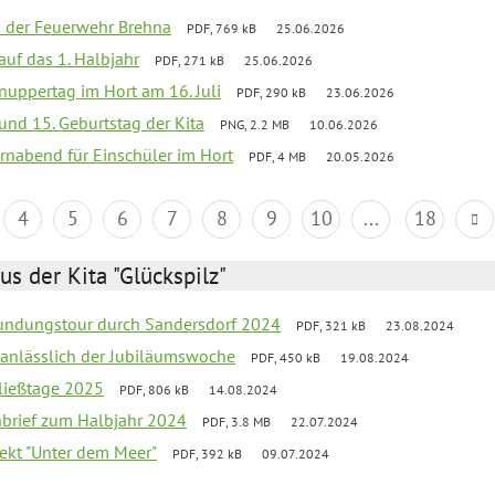
ei der Feuerwehr Brehna
PDF, 769 kB
25.06.2026
 auf das 1. Halbjahr
PDF, 271 kB
25.06.2026
uppertag im Hort am 16. Juli
PDF, 290 kB
23.06.2026
 und 15. Geburtstag der Kita
PNG, 2.2 MB
10.06.2026
rnabend für Einschüler im Hort
PDF, 4 MB
20.05.2026
4
5
6
7
8
9
10
...
18
us der Kita "Glückspilz"
undungstour durch Sandersdorf 2024
PDF, 321 kB
23.08.2024
g anlässlich der Jubiläumswoche
PDF, 450 kB
19.08.2024
ließtage 2025
PDF, 806 kB
14.08.2024
rnbrief zum Halbjahr 2024
PDF, 3.8 MB
22.07.2024
ekt "Unter dem Meer"
PDF, 392 kB
09.07.2024