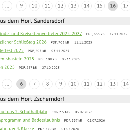
...
9
10
11
12
13
14
15
16
17
aus dem Hort Sandersdorf
inde- und Kreiselternvertreter 2025-2027
PDF, 635 kB
17.11.2025
tzlicher Schließtag 2026
PDF, 703 kB
11.11.2025
terfest 2025
PDF, 205 kB
03.11.2025
entsbasteln 2025
PDF, 108 kB
03.11.2025
ien 2025
PDF, 287 kB
27.10.2025
...
6
7
8
9
10
11
12
13
14
aus dem Hort Zscherndorf
 auf das 2. Schulhalbjahr
PNG, 2.5 MB
03.07.2026
ienprogramm und Badeerlaubnis
PDF, 537 kB
02.07.2026
ahrt der 4. Klasse
PDF, 570 kB
01.07.2026