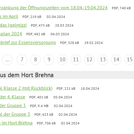
chränkung der Öffnungszeiten vom 18.04.-19.04.2024
PDF, 740 kB
s im April
PDF, 219 kB
02.04.2024
 das Igelmizzi
PDF, 475 kB
28.03.2024
esplan 2024
PDF, 482 kB
04.03.2024
nbrief zur Essensversorgung
PDF, 328 kB
29.02.2024
...
7
8
9
10
11
12
13
14
15
aus dem Hort Brehna
al Klasse 2 (mit Rückblick)
PDF, 221 kB
18.04.2024
der 4. Klasse
PDF, 401 kB
05.04.2024
l der Gruppe 3
PDF, 9.4 MB
02.04.2024
al der Gruppe 3
PDF, 423 kB
02.04.2024
en im Hort Brehna
PDF, 706 kB
02.04.2024