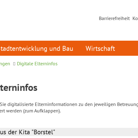
Barrierefreiheit
Ko
Stadtentwicklung und Bau
Wirtschaft
ungen
Digitale Elterninfos
lterninfos
ie digitalisierte Elterninformationen zu den jeweiligen Betreuun
iert werden (zum Aufklappen).
us der Kita "Borstel"