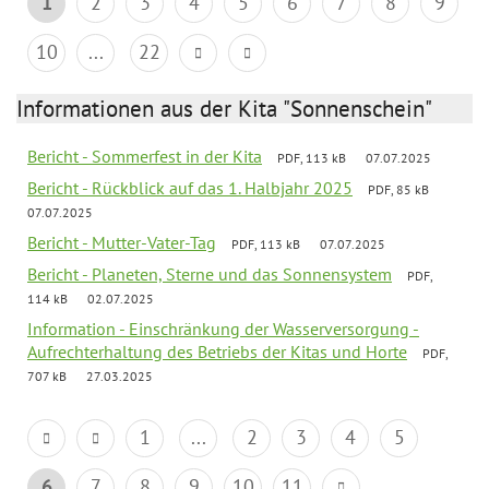
1
2
3
4
5
6
7
8
9
10
...
22
Informationen aus der Kita "Sonnenschein"
Bericht - Sommerfest in der Kita
PDF, 113 kB
07.07.2025
Bericht - Rückblick auf das 1. Halbjahr 2025
PDF, 85 kB
07.07.2025
Bericht - Mutter-Vater-Tag
PDF, 113 kB
07.07.2025
Bericht - Planeten, Sterne und das Sonnensystem
PDF,
114 kB
02.07.2025
Information - Einschränkung der Wasserversorgung -
Aufrechterhaltung des Betriebs der Kitas und Horte
PDF,
707 kB
27.03.2025
1
...
2
3
4
5
6
7
8
9
10
11