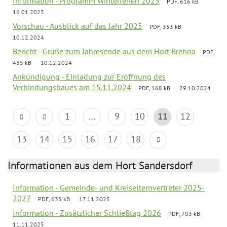
Information - Programm Winterferien 2025
PDF, 616 kB
16.01.2025
Vorschau - Ausblick auf das Jahr 2025
PDF, 353 kB
10.12.2024
Bericht - Grüße zum Jahresende aus dem Hort Brehna
PDF,
435 kB
10.12.2024
Ankündigung - Einladung zur Eröffnung des
Verbindungsbaues am 15.11.2024
PDF, 168 kB
29.10.2024
1
...
9
10
11
12
13
14
15
16
17
18
Informationen aus dem Hort Sandersdorf
Information - Gemeinde- und Kreiselternvertreter 2025-
2027
PDF, 635 kB
17.11.2025
Information - Zusätzlicher Schließtag 2026
PDF, 703 kB
11.11.2025