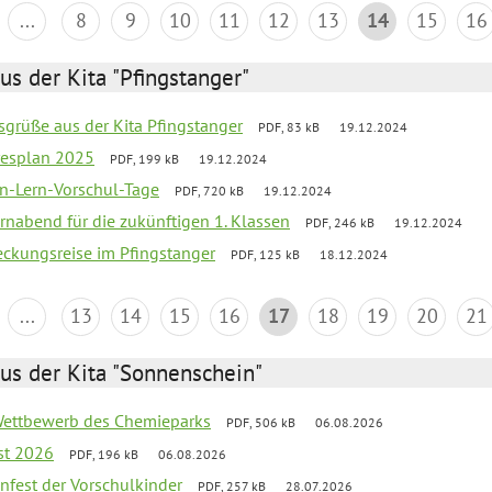
...
8
9
10
11
12
13
14
15
16
us der Kita "Pfingstanger"
sgrüße aus der Kita Pfingstanger
PDF, 83 kB
19.12.2024
resplan 2025
PDF, 199 kB
19.12.2024
n-Lern-Vorschul-Tage
PDF, 720 kB
19.12.2024
rnabend für die zukünftigen 1. Klassen
PDF, 246 kB
19.12.2024
eckungsreise im Pfingstanger
PDF, 125 kB
18.12.2024
...
13
14
15
16
17
18
19
20
21
us der Kita "Sonnenschein"
 Wettbewerb des Chemieparks
PDF, 506 kB
06.08.2026
st 2026
PDF, 196 kB
06.08.2026
enfest der Vorschulkinder
PDF, 257 kB
28.07.2026