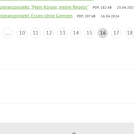
Toleranzprojekt, "Mein Körper, meine Regeln"
PDF, 182 kB
25.04.202
Toleranzprojekt, Essen ohne Grenzen
PDF, 207 kB
16.04.2024
...
10
11
12
13
14
15
16
17
18