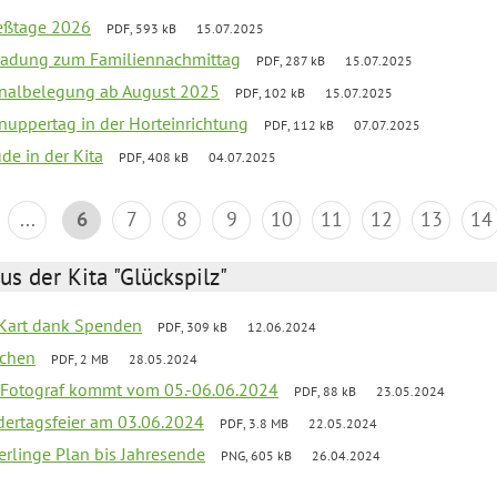
ießtage 2026
PDF, 593 kB
15.07.2025
ladung zum Familiennachmittag
PDF, 287 kB
15.07.2025
onalbelegung ab August 2025
PDF, 102 kB
15.07.2025
uppertag in der Horteinrichtung
PDF, 112 kB
07.07.2025
ude in der Kita
PDF, 408 kB
04.07.2025
...
6
7
8
9
10
11
12
13
14
us der Kita "Glückspilz"
-Kart dank Spenden
PDF, 309 kB
12.06.2024
ochen
PDF, 2 MB
28.05.2024
 Fotograf kommt vom 05.-06.06.2024
PDF, 88 kB
23.05.2024
dertagsfeier am 03.06.2024
PDF, 3.8 MB
22.05.2024
erlinge Plan bis Jahresende
PNG, 605 kB
26.04.2024