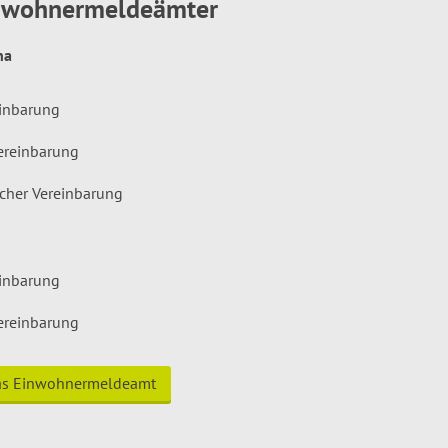
inwohnermeldeämter
hna
einbarung
ereinbarung
icher Vereinbarung
einbarung
ereinbarung
das Einwohnermeldeamt