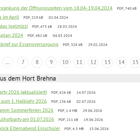
chränkung der Öffnungszeiten vom 18.04.-19.04.2024
PDF, 740 kB
s im April
PDF, 219 kB
02.04.2024
 das Igelmizzi
PDF, 475 kB
28.03.2024
esplan 2024
PDF, 482 kB
04.03.2024
nbrief zur Essensversorgung
PDF, 328 kB
29.02.2024
...
7
8
9
10
11
12
13
14
15
aus dem Hort Brehna
rty 2026 (aktualisiert)
PDF, 626 kB
14.07.2026
ef zum 1. Halbjahr 2026
PDF, 236 kB
02.07.2026
gramm Sommerferien 2026
PDF, 1.4 MB
29.06.2026
ulhofparty am 01.07.2026
PDF, 211 kB
19.06.2026
blick Elternabend Einschüler
PDF, 4.3 MB
15.06.2026