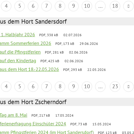
4
5
6
7
8
9
10
...
18
aus dem Hort Sandersdorf
f 1. Halbjahr 2026
PDF, 338 kB
02.07.2026
gramm Sommerferien 2026
PDF, 173 kB
29.06.2026
auf die Pfingstferien
PDF, 281 kB
02.06.2026
 auf den Kindertag
PDF, 425 kB
02.06.2026
k aus dem Hort 18.-22.05.2026
PDF, 293 kB
22.05.2026
4
5
6
7
8
9
10
...
23
aus dem Hort Zscherndorf
Tag am 8. Mai
PDF, 217 kB
17.05.2024
ferienerfragung Einschüler 2024
PDF, 73 kB
15.05.2024
ramm Pfingstferien 2024 (im Hort Sandersdorf)
PDF, 123 kB
03.05.