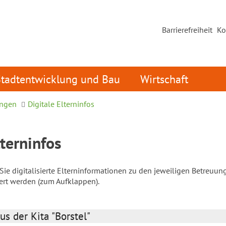
Barrierefreiheit
Ko
Stadtentwicklung und Bau
Wirtschaft
ungen
Digitale Elterninfos
lterninfos
ie digitalisierte Elterninformationen zu den jeweiligen Betreuun
iert werden (zum Aufklappen).
us der Kita "Borstel"