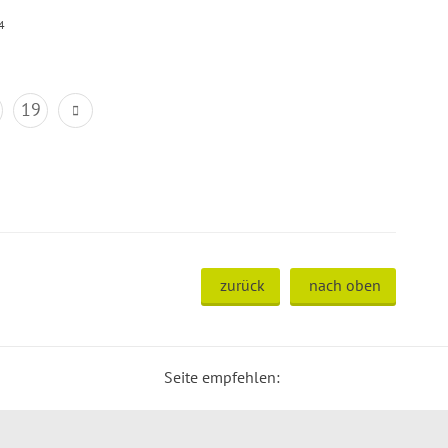
4
19
zurück
nach oben
Seite empfehlen: