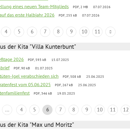
tellung eines neuen Team-Mitglieds
PDF, 2 MB
07.07.2026
 auf das erste Halbjahr 2026
PDF, 255 kB
07.07.2026
4
5
6
7
8
9
10
11
us der Kita "Villa Kunterbunt"
ießtage 2026
PDF, 593 kB
15.07.2025
brief
PDF, 90 kB
01.07.2025
rtüten-Igel verabschieden sich
PDF, 508 kB
25.06.2025
piratenfest vom 05.06.2025
PDF, 267 kB
25.06.2025
tenfamilienfest
PDF, 346 kB
19.05.2025
...
4
5
6
7
8
9
10
11
12
us der Kita "Max und Moritz"