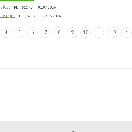
gsfest
PDF, 612 kB
01.07.2026
ensegel
PDF, 677 kB
29.06.2026
4
5
6
7
8
9
10
...
19