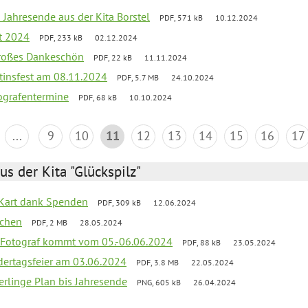
 Jahresende aus der Kita Borstel
PDF, 571 kB
10.12.2024
st 2024
PDF, 233 kB
02.12.2024
großes Dankeschön
PDF, 22 kB
11.11.2024
tinsfest am 08.11.2024
PDF, 5.7 MB
24.10.2024
ografentermine
PDF, 68 kB
10.10.2024
...
9
10
11
12
13
14
15
16
17
us der Kita "Glückspilz"
-Kart dank Spenden
PDF, 309 kB
12.06.2024
ochen
PDF, 2 MB
28.05.2024
 Fotograf kommt vom 05.-06.06.2024
PDF, 88 kB
23.05.2024
dertagsfeier am 03.06.2024
PDF, 3.8 MB
22.05.2024
erlinge Plan bis Jahresende
PNG, 605 kB
26.04.2024