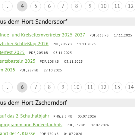
...
4
5
6
7
8
9
10
11
12
aus dem Hort Sandersdorf
inde- und Kreiselternvertreter 2025-2027
PDF, 635 kB
17.11.2025
tzlicher Schließtag 2026
PDF, 703 kB
11.11.2025
terfest 2025
PDF, 205 kB
03.11.2025
entsbasteln 2025
PDF, 108 kB
03.11.2025
ien 2025
PDF, 287 kB
27.10.2025
...
6
7
8
9
10
11
12
13
14
aus dem Hort Zscherndorf
 auf das 2. Schulhalbjahr
PNG, 2.5 MB
03.07.2026
ienprogramm und Badeerlaubnis
PDF, 537 kB
02.07.2026
ahrt der 4. Klasse
PDF, 570 kB
01.07.2026