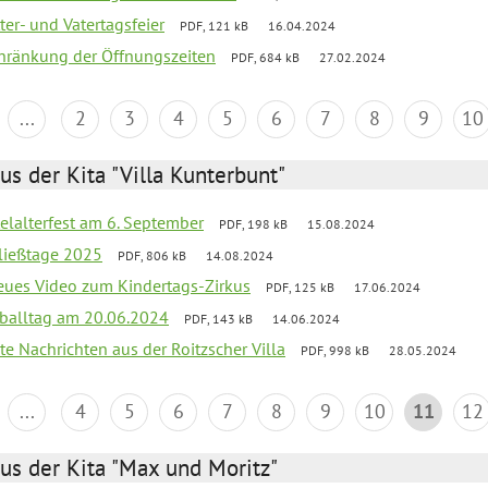
er- und Vatertagsfeier
PDF, 121 kB
16.04.2024
chränkung der Öffnungszeiten
PDF, 684 kB
27.02.2024
...
2
3
4
5
6
7
8
9
10
us der Kita "Villa Kunterbunt"
elalterfest am 6. September
PDF, 198 kB
15.08.2024
ließtage 2025
PDF, 806 kB
14.08.2024
neues Video zum Kindertags-Zirkus
PDF, 125 kB
17.06.2024
balltag am 20.06.2024
PDF, 143 kB
14.06.2024
te Nachrichten aus der Roitzscher Villa
PDF, 998 kB
28.05.2024
...
4
5
6
7
8
9
10
11
12
us der Kita "Max und Moritz"