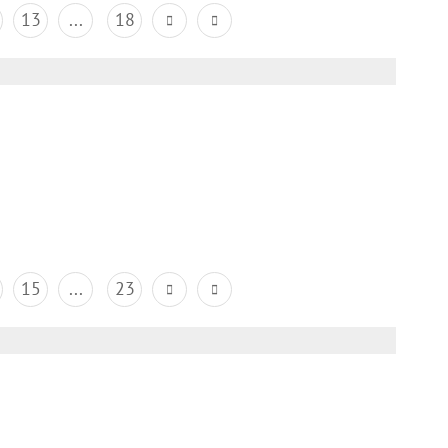
13
...
18
15
...
23