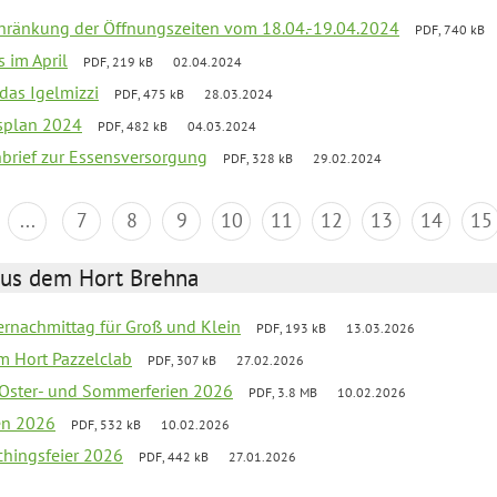
chränkung der Öffnungszeiten vom 18.04.-19.04.2024
PDF, 740 kB
s im April
PDF, 219 kB
02.04.2024
 das Igelmizzi
PDF, 475 kB
28.03.2024
esplan 2024
PDF, 482 kB
04.03.2024
nbrief zur Essensversorgung
PDF, 328 kB
29.02.2024
...
7
8
9
10
11
12
13
14
15
aus dem Hort Brehna
rnachmittag für Groß und Klein
PDF, 193 kB
13.03.2026
im Hort Pazzelclab
PDF, 307 kB
27.02.2026
 Oster- und Sommerferien 2026
PDF, 3.8 MB
10.02.2026
ien 2026
PDF, 532 kB
10.02.2026
chingsfeier 2026
PDF, 442 kB
27.01.2026