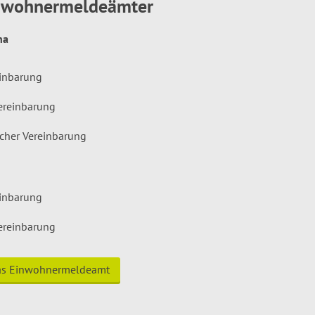
inwohnermeldeämter
hna
einbarung
ereinbarung
icher Vereinbarung
einbarung
ereinbarung
das Einwohnermeldeamt