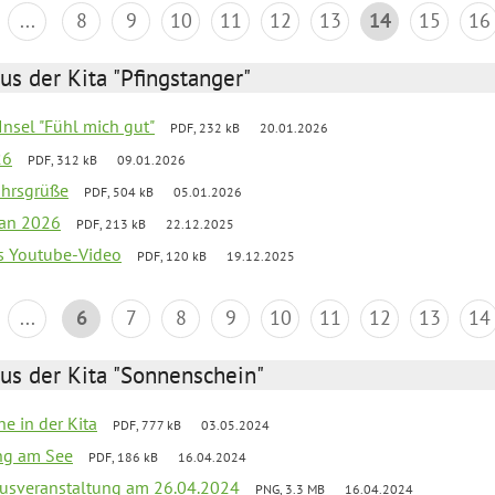
...
8
9
10
11
12
13
14
15
16
us der Kita "Pfingstanger"
-Insel "Fühl mich gut"
PDF, 232 kB
20.01.2026
26
PDF, 312 kB
09.01.2026
ahrsgrüße
PDF, 504 kB
05.01.2026
lan 2026
PDF, 213 kB
22.12.2025
s Youtube-Video
PDF, 120 kB
19.12.2025
...
6
7
8
9
10
11
12
13
14
us der Kita "Sonnenschein"
he in der Kita
PDF, 777 kB
03.05.2024
ang am See
PDF, 186 kB
16.04.2024
kusveranstaltung am 26.04.2024
PNG, 3.3 MB
16.04.2024