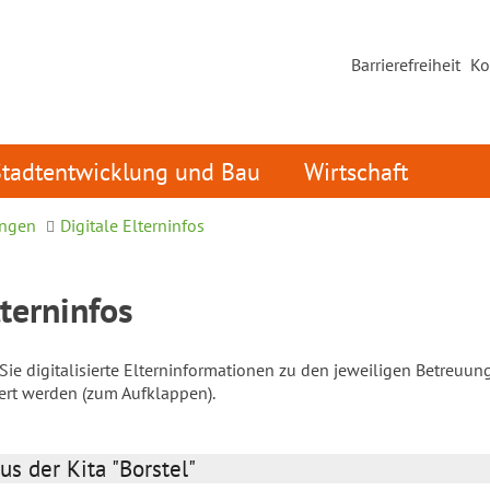
Barrierefreiheit
Ko
Stadtentwicklung und Bau
Wirtschaft
ungen
Digitale Elterninfos
lterninfos
ie digitalisierte Elterninformationen zu den jeweiligen Betreuun
iert werden (zum Aufklappen).
us der Kita "Borstel"