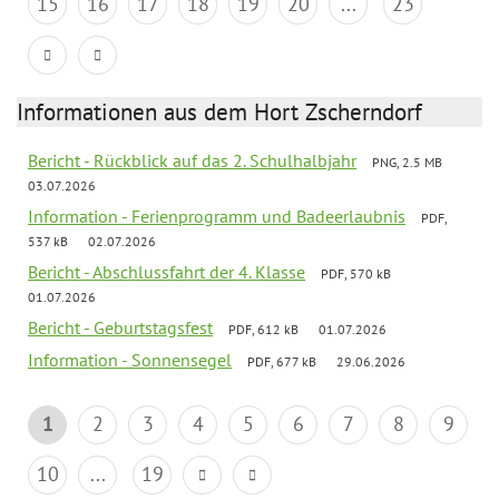
15
16
17
18
19
20
...
23
Informationen aus dem Hort Zscherndorf
Bericht - Rückblick auf das 2. Schulhalbjahr
PNG, 2.5 MB
03.07.2026
Information - Ferienprogramm und Badeerlaubnis
PDF,
537 kB
02.07.2026
Bericht - Abschlussfahrt der 4. Klasse
PDF, 570 kB
01.07.2026
Bericht - Geburtstagsfest
PDF, 612 kB
01.07.2026
Information - Sonnensegel
PDF, 677 kB
29.06.2026
1
2
3
4
5
6
7
8
9
10
...
19