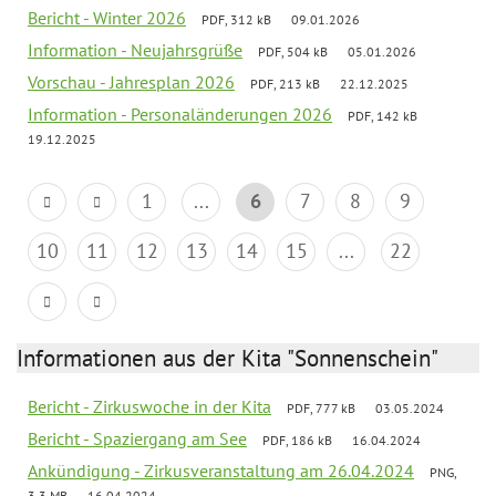
Bericht - Winter 2026
PDF, 312 kB
09.01.2026
Information - Neujahrsgrüße
PDF, 504 kB
05.01.2026
Vorschau - Jahresplan 2026
PDF, 213 kB
22.12.2025
Information - Personaländerungen 2026
PDF, 142 kB
19.12.2025
1
...
6
7
8
9
10
11
12
13
14
15
...
22
Informationen aus der Kita "Sonnenschein"
Bericht - Zirkuswoche in der Kita
PDF, 777 kB
03.05.2024
Bericht - Spaziergang am See
PDF, 186 kB
16.04.2024
Ankündigung - Zirkusveranstaltung am 26.04.2024
PNG,
3.3 MB
16.04.2024