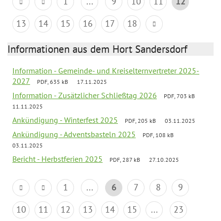
1
...
9
10
11
12
13
14
15
16
17
18
Informationen aus dem Hort Sandersdorf
Information - Gemeinde- und Kreiselternvertreter 2025-
2027
PDF, 635 kB
17.11.2025
Information - Zusätzlicher Schließtag 2026
PDF, 703 kB
11.11.2025
Ankündigung - Winterfest 2025
PDF, 205 kB
03.11.2025
Ankündigung - Adventsbasteln 2025
PDF, 108 kB
03.11.2025
Bericht - Herbstferien 2025
PDF, 287 kB
27.10.2025
1
...
6
7
8
9
10
11
12
13
14
15
...
23