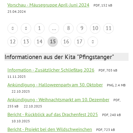
Vorschau - Mäusegruppe April-Juni 2024
PDF, 152 kB
25.04.2024
1
...
8
9
10
11
12
13
14
15
16
17
Informationen aus der Kita "Pfingstanger"
Information - Zusätzlicher Schließtag 2026
PDF, 703 kB
11.11.2025
Ankündigung - Halloweenparty am 30. Oktober
PNG, 2.4 MB
22.10.2025
Ankündigung - Weihnachtsmarkt am 10. Dezember
PDF,
255 kB
22.10.2025
Bericht - Rückblick auf das Drachenfest 2025
PDF, 240 kB
10.10.2025
Bericht - Projekt bei den Wildschweinchen
PDF, 723 kB