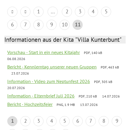
1
...
2
3
4
5
6
7
8
9
10
11
Informationen aus der Kita "Villa Kunterbunt"
Vorschau - Start in ein neues Kitajahr
PDF, 140 kB
06.08.2026
Bericht - Kennlerntag unserer neuen Gruppen
PDF, 463 kB
23.07.2026
Information - Video zum Neptunfest 2026
PDF, 305 kB
20.07.2026
Information - Elternbrief Juli 2026
PDF, 210 kB
14.07.2026
Bericht - Hochzeitsfeier
PNG, 1.9 MB
13.07.2026
1
2
3
4
5
6
7
8
9