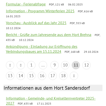
Formular - Ferienabfrage
PDF, 121 kB
06.02.2025
Information - Programm Winterferien 2025
PDF, 616 kB
16.01.2025
Vorschau - Ausblick auf das Jahr 2025
PDF, 353 kB
10.12.2024
Bericht - Grüße zum Jahresende aus dem Hort Brehna
PDF,
435 kB
10.12.2024
Ankündigung - Einladung zur Eröffnung des
Verbindungsbaues am 15.11.2024
PDF, 168 kB
29.10.2024
1
...
9
10
11
12
13
14
15
16
17
18
Informationen aus dem Hort Sandersdorf
Information - Gemeinde- und Kreiselternvertreter 2025-
2027
PDF, 635 kB
17.11.2025