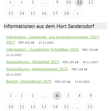
1
...
9
10
11
12
13
14
15
16
17
18
Informationen aus dem Hort Sandersdorf
Information - Gemeinde- und Kreiselternvertreter 2025-
2027
PDF, 635 kB
17.11.2025
Information - Zusätzlicher Schließtag 2026
PDF, 703 kB
11.11.2025
Ankündigung - Winterfest 2025
PDF, 205 kB
03.11.2025
Ankündigung - Adventsbasteln 2025
PDF, 108 kB
03.11.2025
Bericht - Herbstferien 2025
PDF, 287 kB
27.10.2025
1
...
6
7
8
9
10
11
12
13
14
15
...
23