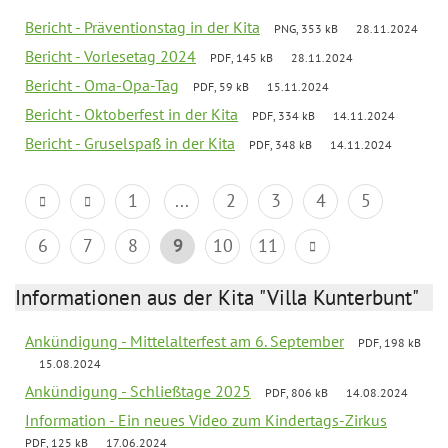
Bericht - Präventionstag in der Kita
PNG, 353 kB
28.11.2024
Bericht - Vorlesetag 2024
PDF, 145 kB
28.11.2024
Bericht - Oma-Opa-Tag
PDF, 59 kB
15.11.2024
Bericht - Oktoberfest in der Kita
PDF, 334 kB
14.11.2024
Bericht - Gruselspaß in der Kita
PDF, 348 kB
14.11.2024
1
...
2
3
4
5
6
7
8
9
10
11
Informationen aus der Kita "Villa Kunterbunt"
Ankündigung - Mittelalterfest am 6. September
PDF, 198 kB
15.08.2024
Ankündigung - Schließtage 2025
PDF, 806 kB
14.08.2024
Information - Ein neues Video zum Kindertags-Zirkus
PDF, 125 kB
17.06.2024