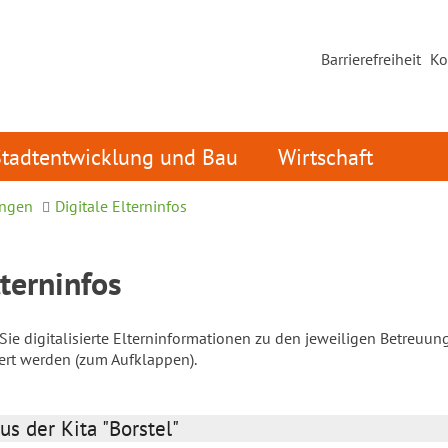
Barrierefreiheit
Ko
Stadtentwicklung und Bau
Wirtschaft
ungen
Digitale Elterninfos
lterninfos
ie digitalisierte Elterninformationen zu den jeweiligen Betreuun
iert werden (zum Aufklappen).
us der Kita "Borstel"