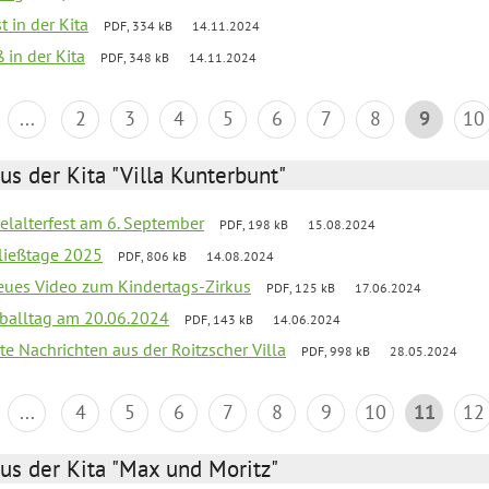
t in der Kita
PDF, 334 kB
14.11.2024
 in der Kita
PDF, 348 kB
14.11.2024
...
2
3
4
5
6
7
8
9
10
us der Kita "Villa Kunterbunt"
elalterfest am 6. September
PDF, 198 kB
15.08.2024
ließtage 2025
PDF, 806 kB
14.08.2024
neues Video zum Kindertags-Zirkus
PDF, 125 kB
17.06.2024
balltag am 20.06.2024
PDF, 143 kB
14.06.2024
te Nachrichten aus der Roitzscher Villa
PDF, 998 kB
28.05.2024
...
4
5
6
7
8
9
10
11
12
us der Kita "Max und Moritz"