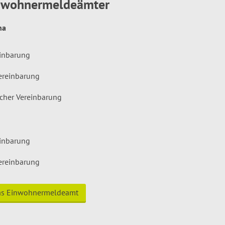
inwohnermeldeämter
hna
einbarung
ereinbarung
icher Vereinbarung
einbarung
ereinbarung
das Einwohnermeldeamt