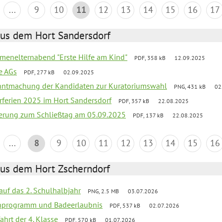
...
9
10
11
12
13
14
15
16
17
aus dem Hort Sandersdorf
menelternabend "Erste Hilfe am Kind"
PDF, 358 kB
12.09.2025
e AGs
PDF, 277 kB
02.09.2025
anntmachung der Kandidaten zur Kuratoriumswahl
PNG, 431 kB
02
ferien 2025 im Hort Sandersdorf
PDF, 357 kB
22.08.2025
nerung zum Schließtag am 05.09.2025
PDF, 137 kB
22.08.2025
...
8
9
10
11
12
13
14
15
16
aus dem Hort Zscherndorf
 auf das 2. Schulhalbjahr
PNG, 2.5 MB
03.07.2026
ienprogramm und Badeerlaubnis
PDF, 537 kB
02.07.2026
ahrt der 4. Klasse
PDF, 570 kB
01.07.2026