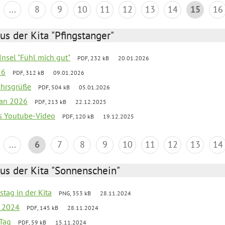
...
8
9
10
11
12
13
14
15
16
us der Kita "Pfingstanger"
-Insel "Fühl mich gut"
PDF, 232 kB
20.01.2026
26
PDF, 312 kB
09.01.2026
ahrsgrüße
PDF, 504 kB
05.01.2026
lan 2026
PDF, 213 kB
22.12.2025
s Youtube-Video
PDF, 120 kB
19.12.2025
...
6
7
8
9
10
11
12
13
14
us der Kita "Sonnenschein"
stag in der Kita
PNG, 353 kB
28.11.2024
g 2024
PDF, 145 kB
28.11.2024
Tag
PDF, 59 kB
15.11.2024