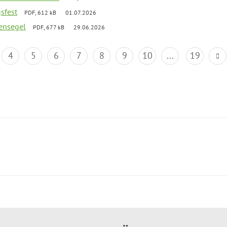
gsfest
PDF, 612 kB
01.07.2026
ensegel
PDF, 677 kB
29.06.2026
4
5
6
7
8
9
10
...
19