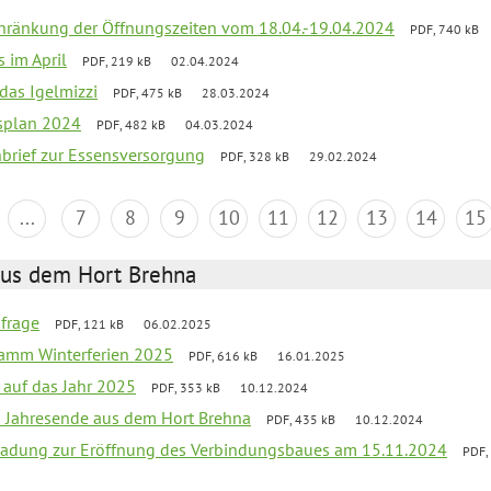
chränkung der Öffnungszeiten vom 18.04.-19.04.2024
PDF, 740 kB
s im April
PDF, 219 kB
02.04.2024
 das Igelmizzi
PDF, 475 kB
28.03.2024
esplan 2024
PDF, 482 kB
04.03.2024
nbrief zur Essensversorgung
PDF, 328 kB
29.02.2024
...
7
8
9
10
11
12
13
14
15
aus dem Hort Brehna
bfrage
PDF, 121 kB
06.02.2025
ramm Winterferien 2025
PDF, 616 kB
16.01.2025
 auf das Jahr 2025
PDF, 353 kB
10.12.2024
m Jahresende aus dem Hort Brehna
PDF, 435 kB
10.12.2024
ladung zur Eröffnung des Verbindungsbaues am 15.11.2024
PDF,