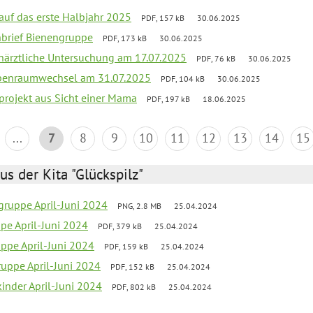
 auf das erste Halbjahr 2025
PDF, 157 kB
30.06.2025
rnbrief Bienengruppe
PDF, 173 kB
30.06.2025
närztliche Untersuchung am 17.07.2025
PDF, 76 kB
30.06.2025
ppenraumwechsel am 31.07.2025
PDF, 104 kB
30.06.2025
sprojekt aus Sicht einer Mama
PDF, 197 kB
18.06.2025
...
7
8
9
10
11
12
13
14
15
us der Kita "Glückspilz"
gruppe April-Juni 2024
PNG, 2.8 MB
25.04.2024
ppe April-Juni 2024
PDF, 379 kB
25.04.2024
uppe April-Juni 2024
PDF, 159 kB
25.04.2024
uppe April-Juni 2024
PDF, 152 kB
25.04.2024
inder April-Juni 2024
PDF, 802 kB
25.04.2024