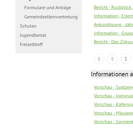
Bericht - Rückblick
Formulare und Anträge
Information - Elte
Gemeindeelternvertretung
Ankündigung - zäh
Schulen
Information - Gru
Jugendbeirat
Bericht - Das Zirku
Freizeittreff
1
Informationen a
Vorschau - Spatzen
Vorschau - Igelgru
Vorschau - Käfergr
Vorschau - Mäusegr
Vorschau - Sonnenk