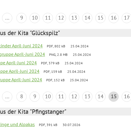
...
9
10
11
12
13
14
15
16
17
us der Kita "Glückspilz"
inder April-Juni 2024
PDF, 802 kB
25.04.2024
gruppe April-Juni 2024
PNG, 2.8 MB
25.04.2024
ppe April-Juni 2024
PDF, 379 kB
25.04.2024
uppe April-Juni 2024
PDF, 159 kB
25.04.2024
uppe April-Juni 2024
PDF, 152 kB
25.04.2024
...
8
9
10
11
12
13
14
15
16
us der Kita "Pfingstanger"
rlinge und Alpakas
PDF, 391 kB
30.07.2026