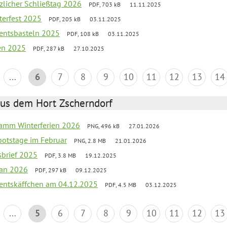
tzlicher Schließtag 2026
PDF, 703 kB
11.11.2025
terfest 2025
PDF, 205 kB
03.11.2025
entsbasteln 2025
PDF, 108 kB
03.11.2025
ien 2025
PDF, 287 kB
27.10.2025
...
6
7
8
9
10
11
12
13
14
aus dem Hort Zscherndorf
ramm Winterferien 2026
PNG, 496 kB
27.01.2026
botstage im Februar
PNG, 2.8 MB
21.01.2026
sbrief 2025
PDF, 3.8 MB
19.12.2025
lan 2026
PDF, 297 kB
09.12.2025
entskäffchen am 04.12.2025
PDF, 4.5 MB
03.12.2025
...
5
6
7
8
9
10
11
12
13