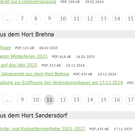
nbrief zur Essensversorgung
PDF, 328 kB
29.02.2024
...
7
8
9
10
11
12
13
14
15
aus dem Hort Brehna
bfrage
PDF, 121 kB
06.02.2025
ramm Winterferien 2025
PDF, 616 kB
16.01.2025
 auf das Jahr 2025
PDF, 353 kB
10.12.2024
m Jahresende aus dem Hort Brehna
PDF, 435 kB
10.12.2024
ladung zur Eröffnung des Verbindungsbaues am 15.11.2024
PDF,
...
9
10
11
12
13
14
15
16
17
aus dem Hort Sandersdorf
inde- und Kreiselternvertreter 2025-2027
PDF, 635 kB
17.11.2025