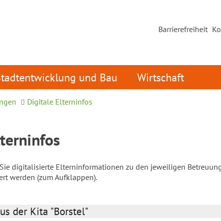
Barrierefreiheit
Ko
Stadtentwicklung und Bau
Wirtschaft
ungen
Digitale Elterninfos
lterninfos
ie digitalisierte Elterninformationen zu den jeweiligen Betreuun
iert werden (zum Aufklappen).
us der Kita "Borstel"