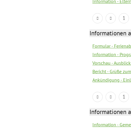
Information - Elter
1
Informationen 
Formular - Feriena
Information - Prog
Vorschau - Ausblick
Bericht - Grüße zu
Ankündigung - Ein
1
Informationen 
Information - Geme