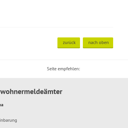
zurück
nach oben
Seite empfehlen:
inwohnermeldeämter
hna
einbarung