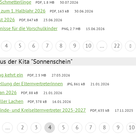
 Schmetterlinge
PDF, 1.8 MB
30.07.2026
ef zum 1. Halbjahr 2026
PDF, 163 kB
30.06.2026
st 2026
PDF, 847 kB
23.06.2026
bnisse für die Vorschulkinder
PNG, 2.7 MB
15.06.2026
4
5
6
7
8
9
10
...
22
us der Kita "Sonnenschein"
ng kehrt ein
PDF, 2.5 MB
27.03.2026
ellung der Elternvertreterinnen
JPG, 861 kB
21.01.2026
lan 2026
PDF, 88 kB
21.01.2026
oller Lachen
PDF, 378 kB
16.01.2026
inde- und Kreiselternvertreter 2025-2027
PDF, 635 kB
17.11.2025
...
2
3
4
5
6
7
8
9
10