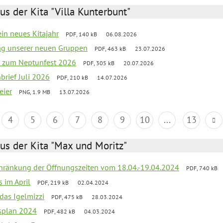
us der Kita "Villa Kunterbunt"
ein neues Kitajahr
PDF, 140 kB
06.08.2026
tag unserer neuen Gruppen
PDF, 463 kB
23.07.2026
o zum Neptunfest 2026
PDF, 305 kB
20.07.2026
nbrief Juli 2026
PDF, 210 kB
14.07.2026
eier
PNG, 1.9 MB
13.07.2026
4
5
6
7
8
9
10
...
13
us der Kita "Max und Moritz"
chränkung der Öffnungszeiten vom 18.04.-19.04.2024
PDF, 740 kB
s im April
PDF, 219 kB
02.04.2024
 das Igelmizzi
PDF, 475 kB
28.03.2024
esplan 2024
PDF, 482 kB
04.03.2024