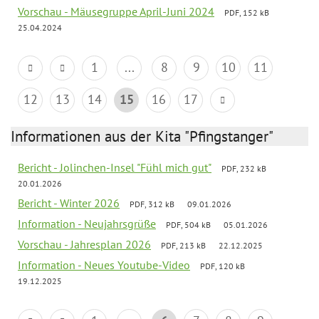
Vorschau - Mäusegruppe April-Juni 2024
PDF, 152 kB
25.04.2024
1
...
8
9
10
11
12
13
14
15
16
17
Informationen aus der Kita "Pfingstanger"
Bericht - Jolinchen-Insel "Fühl mich gut"
PDF, 232 kB
20.01.2026
Bericht - Winter 2026
PDF, 312 kB
09.01.2026
Information - Neujahrsgrüße
PDF, 504 kB
05.01.2026
Vorschau - Jahresplan 2026
PDF, 213 kB
22.12.2025
Information - Neues Youtube-Video
PDF, 120 kB
19.12.2025