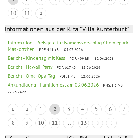
10
11
Informationen aus der Kita "Villa Kunterbunt"
Information - Preisgeld für Namensvorschlag Chemiepark-
Maskottchen
PDF, 441 kB
03.07.2026
Bericht - Kindertag mit Kess
PDF, 499 kB
12.06.2026
Bericht - Hawaii-Party
PDF, 617 kB
12.06.2026
Bericht - Oma-Opa-Tag
PDF, 1 MB
12.06.2026
Ankündigung - Familienfest am 03.06.2026
PNG, 1.1 MB
27.05.2026
1
2
3
4
5
6
7
8
9
10
11
...
13