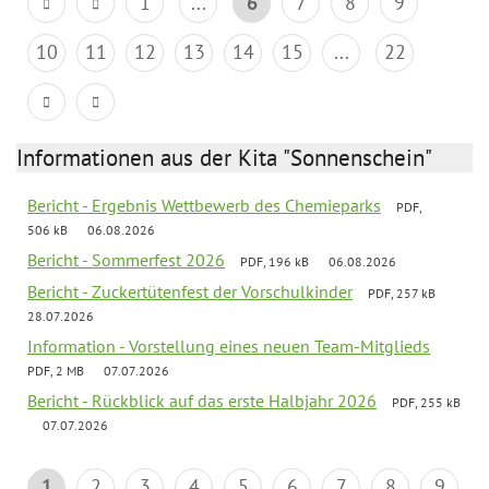
1
...
6
7
8
9
10
11
12
13
14
15
...
22
Informationen aus der Kita "Sonnenschein"
Bericht - Ergebnis Wettbewerb des Chemieparks
PDF,
506 kB
06.08.2026
Bericht - Sommerfest 2026
PDF, 196 kB
06.08.2026
Bericht - Zuckertütenfest der Vorschulkinder
PDF, 257 kB
28.07.2026
Information - Vorstellung eines neuen Team-Mitglieds
PDF, 2 MB
07.07.2026
Bericht - Rückblick auf das erste Halbjahr 2026
PDF, 255 kB
07.07.2026
1
2
3
4
5
6
7
8
9