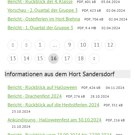
Bericht - Rückblick der 4. Klasse
PDF, 401 kB
05.04.2024
Vorschau - 2. Quartal der Gruppe 3
PDF, 423 kB
02.04.2024
Bericht - Osterferien im Hort Brehna
PDF, 706 kB
02.04.2024
Bericht - 1. Quartal der Gruppe 3
PDF, 9.4 MB
02.04.2024
1
...
9
10
11
12
13
14
15
16
17
18
Informationen aus dem Hort Sandersdorf
Bericht - Rückblick auf Halloween
PDF, 426 kB
04.11.2024
Bericht - Drachenfest 2024
PDF, 276 kB
28.10.2024
Bericht - Rückblick auf die Herbstferien 2024
PDF, 351 kB
23.10.2024
Ankündigung - Halloweenfest am 30.10.2024
PDF, 216 kB
21.10.2024
Bericht - Rückblick vom 23.09.2024 bis 27.09.2024