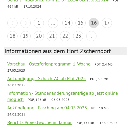
PDF,
464 kB
17.10.2024
1
...
14
15
16
17
18
19
20
21
22
23
Informationen aus dem Hort Zscherndorf
Vorschau - Osterferienprogramm 1. Woche
PDF, 2.4 MB
27.03.2025
Ankündigung - Schach-AG ab Mai 2025
PDF, 6.5 MB
26.03.2025
Information - Stundenänderungsanträge ab jetzt online
möglich
PDF, 126 kB
06.03.2025
Ankündigung - Fasching am 04.03.2025
PDF, 10 MB
24.02.2025
Bericht - Projektwoche im Januar
PDF, 335 kB
18.02.2025