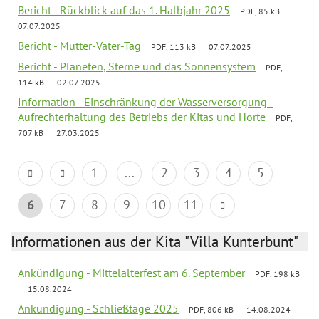
Bericht - Rückblick auf das 1. Halbjahr 2025
PDF, 85 kB
07.07.2025
Bericht - Mutter-Vater-Tag
PDF, 113 kB
07.07.2025
Bericht - Planeten, Sterne und das Sonnensystem
PDF,
114 kB
02.07.2025
Information - Einschränkung der Wasserversorgung -
Aufrechterhaltung des Betriebs der Kitas und Horte
PDF,
707 kB
27.03.2025
1
...
2
3
4
5
6
7
8
9
10
11
Informationen aus der Kita "Villa Kunterbunt"
Ankündigung - Mittelalterfest am 6. September
PDF, 198 kB
15.08.2024
Ankündigung - Schließtage 2025
PDF, 806 kB
14.08.2024