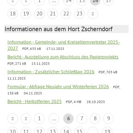
1
...
14
15
16
17
18
19
20
21
22
23
Informationen aus dem Hort Zscherndorf
Information - Gemeinde- und Kreiselternvertreter 2025-
2027
PDF, 635 kB
17.11.2025
Bericht - Ausstellung zum Abschluss des Papierprojekts
PDF, 271 kB
13.11.2025
Information - Zusätzlicher Schließtag 2026
PDF, 703 kB
11.11.2025
Formular - Abfrage Neujahr und Winterferien 2026
PDF,
138 kB
04.11.2025
Bericht - Herbstferien 2025
PDF, 4 MB
28.10.2025
1
...
6
7
8
9
10
11
12
13
14
15
...
19