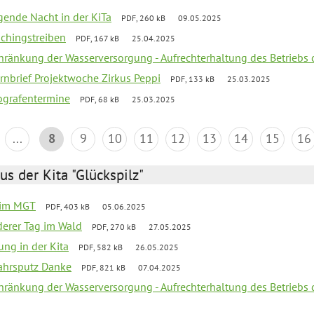
egende Nacht in der KiTa
PDF, 260 kB
09.05.2025
schingstreiben
PDF, 167 kB
25.04.2025
chränkung der Wasserversorgung - Aufrechterhaltung des Betriebs 
rnbrief Projektwoche Zirkus Peppi
PDF, 133 kB
25.03.2025
ografentermine
PDF, 68 kB
25.03.2025
...
8
9
10
11
12
13
14
15
16
us der Kita "Glückspilz"
 im MGT
PDF, 403 kB
05.06.2025
derer Tag im Wald
PDF, 270 kB
27.05.2025
ung in der Kita
PDF, 582 kB
26.05.2025
jahrsputz Danke
PDF, 821 kB
07.04.2025
chränkung der Wasserversorgung - Aufrechterhaltung des Betriebs 