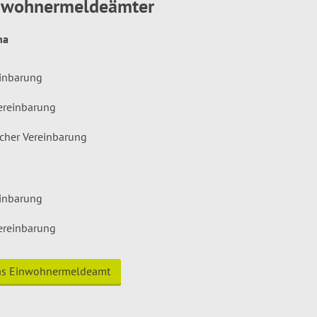
inwohnermeldeämter
hna
einbarung
ereinbarung
icher Vereinbarung
einbarung
ereinbarung
das Einwohnermeldeamt