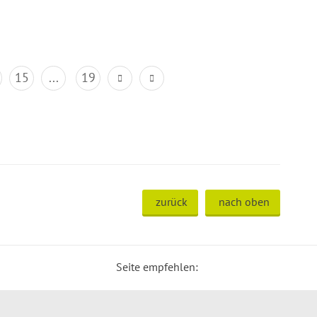
15
...
19
zurück
nach oben
Seite empfehlen: