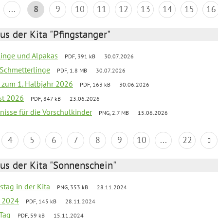
...
8
9
10
11
12
13
14
15
16
us der Kita "Pfingstanger"
rlinge und Alpakas
PDF, 391 kB
30.07.2026
 Schmetterlinge
PDF, 1.8 MB
30.07.2026
ef zum 1. Halbjahr 2026
PDF, 163 kB
30.06.2026
st 2026
PDF, 847 kB
23.06.2026
bnisse für die Vorschulkinder
PNG, 2.7 MB
15.06.2026
4
5
6
7
8
9
10
...
22
us der Kita "Sonnenschein"
stag in der Kita
PNG, 353 kB
28.11.2024
g 2024
PDF, 145 kB
28.11.2024
Tag
PDF, 59 kB
15.11.2024