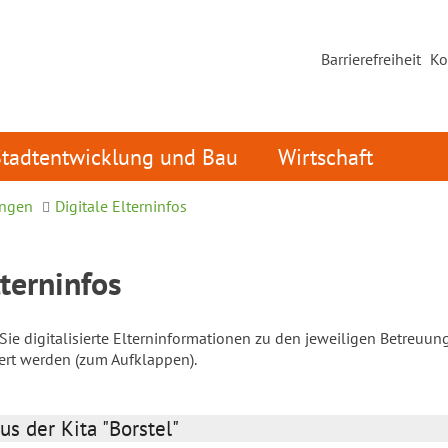
Barrierefreiheit
Ko
Stadtentwicklung und Bau
Wirtschaft
ungen
Digitale Elterninfos
lterninfos
ie digitalisierte Elterninformationen zu den jeweiligen Betreuun
iert werden (zum Aufklappen).
us der Kita "Borstel"