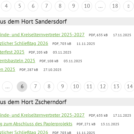
4
5
6
7
8
9
10
...
18
aus dem Hort Sandersdorf
inde- und Kreiselternvertreter 2025-2027
PDF, 635 kB
17.11.2025
tzlicher Schließtag 2026
PDF, 703 kB
11.11.2025
terfest 2025
PDF, 205 kB
03.11.2025
entsbasteln 2025
PDF, 108 kB
03.11.2025
ien 2025
PDF, 287 kB
27.10.2025
...
6
7
8
9
10
11
12
13
14
aus dem Hort Zscherndorf
inde- und Kreiselternvertreter 2025-2027
PDF, 635 kB
17.11.2025
ng zum Abschluss des Papierprojekts
PDF, 271 kB
13.11.2025
tzlicher Schließtag 2026
PDF, 703 kB
11.11.2025