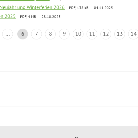
 Neujahr und Winterferien 2026
PDF, 138 kB
04.11.2025
ien 2025
PDF, 4 MB
28.10.2025
...
6
7
8
9
10
11
12
13
14