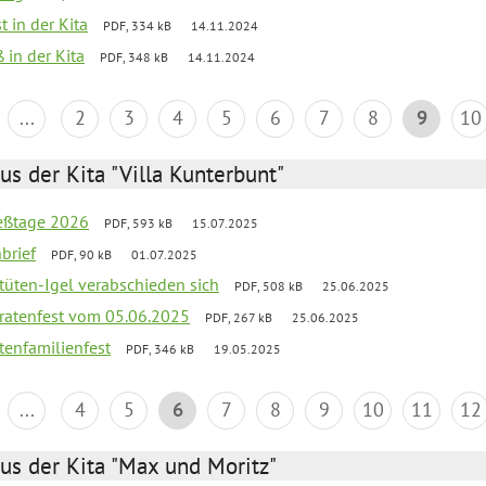
t in der Kita
PDF, 334 kB
14.11.2024
 in der Kita
PDF, 348 kB
14.11.2024
...
2
3
4
5
6
7
8
9
10
us der Kita "Villa Kunterbunt"
ießtage 2026
PDF, 593 kB
15.07.2025
brief
PDF, 90 kB
01.07.2025
rtüten-Igel verabschieden sich
PDF, 508 kB
25.06.2025
piratenfest vom 05.06.2025
PDF, 267 kB
25.06.2025
tenfamilienfest
PDF, 346 kB
19.05.2025
...
4
5
6
7
8
9
10
11
12
us der Kita "Max und Moritz"