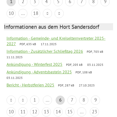
1
2
3
4
5
6
7
8
9
10
...
18
Informationen aus dem Hort Sandersdorf
Information - Gemeinde- und Kreiselternvertreter 2025-
2027
PDF, 635 kB
17.11.2025
Information - Zusätzlicher Schließtag 2026
PDF, 703 kB
11.11.2025
Ankündigung - Winterfest 2025
PDF, 205 kB
03.11.2025
Ankündigung - Adventsbasteln 2025
PDF, 108 kB
03.11.2025
Bericht - Herbstferien 2025
PDF, 287 kB
27.10.2025
1
...
6
7
8
9
10
11
12
13
14
15
...
23