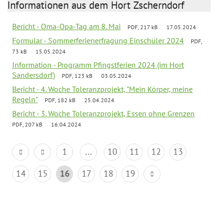
Informationen aus dem Hort Zscherndorf
Bericht - Oma-Opa-Tag am 8. Mai
PDF, 217 kB
17.05.2024
Formular - Sommerferienerfragung Einschüler 2024
PDF,
73 kB
15.05.2024
Information - Programm Pfingstferien 2024 (im Hort
Sandersdorf)
PDF, 123 kB
03.05.2024
Bericht - 4. Woche Toleranzprojekt, "Mein Körper, meine
Regeln"
PDF, 182 kB
25.04.2024
Bericht - 3. Woche Toleranzprojekt, Essen ohne Grenzen
PDF, 207 kB
16.04.2024
1
...
10
11
12
13
14
15
16
17
18
19