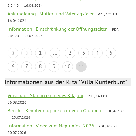
3.3 MB
16.04.2024
Ankündigung - Mutter- und Vatertagsfeier
PDF, 121 kB
16.04.2024
Information - Einschränkung der Öffnungszeiten
PDF,
684 kB
27.02.2024
1
...
2
3
4
5
6
7
8
9
10
11
Informationen aus der Kita "Villa Kunterbunt"
Vorschau - Start in ein neues Kitajahr
PDF, 140 kB
06.08.2026
Bericht - Kennlerntag unserer neuen Gruppen
PDF, 463 kB
23.07.2026
Information - Video zum Neptunfest 2026
PDF, 305 kB
20.07.2026