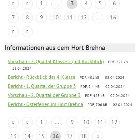
1
...
3
4
5
6
7
8
9
10
11
12
...
16
Informationen aus dem Hort Brehna
Vorschau - 2. Quartal Klasse 2 (mit Rückblick)
PDF, 221 kB
18.04.2024
Bericht - Rückblick der 4. Klasse
PDF, 401 kB
05.04.2024
Bericht - 1. Quartal der Gruppe 3
PDF, 9.4 MB
02.04.2024
Vorschau - 2. Quartal der Gruppe 3
PDF, 423 kB
02.04.2024
Bericht - Osterferien im Hort Brehna
PDF, 706 kB
02.04.2024
1
...
9
10
11
12
13
14
15
16
17
18