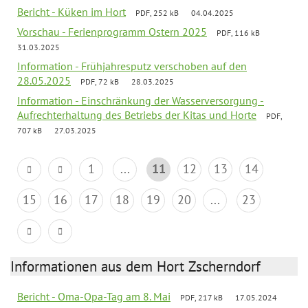
Bericht - Küken im Hort
PDF, 252 kB
04.04.2025
Vorschau - Ferienprogramm Ostern 2025
PDF, 116 kB
31.03.2025
Information - Frühjahresputz verschoben auf den
28.05.2025
PDF, 72 kB
28.03.2025
Information - Einschränkung der Wasserversorgung -
Aufrechterhaltung des Betriebs der Kitas und Horte
PDF,
707 kB
27.03.2025
1
...
11
12
13
14
15
16
17
18
19
20
...
23
Informationen aus dem Hort Zscherndorf
Bericht - Oma-Opa-Tag am 8. Mai
PDF, 217 kB
17.05.2024