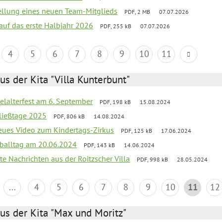
tellung eines neuen Team-Mitglieds
PDF, 2 MB
07.07.2026
 auf das erste Halbjahr 2026
PDF, 255 kB
07.07.2026
4
5
6
7
8
9
10
11
us der Kita "Villa Kunterbunt"
elalterfest am 6. September
PDF, 198 kB
15.08.2024
ließtage 2025
PDF, 806 kB
14.08.2024
neues Video zum Kindertags-Zirkus
PDF, 125 kB
17.06.2024
balltag am 20.06.2024
PDF, 143 kB
14.06.2024
te Nachrichten aus der Roitzscher Villa
PDF, 998 kB
28.05.2024
...
4
5
6
7
8
9
10
11
12
us der Kita "Max und Moritz"