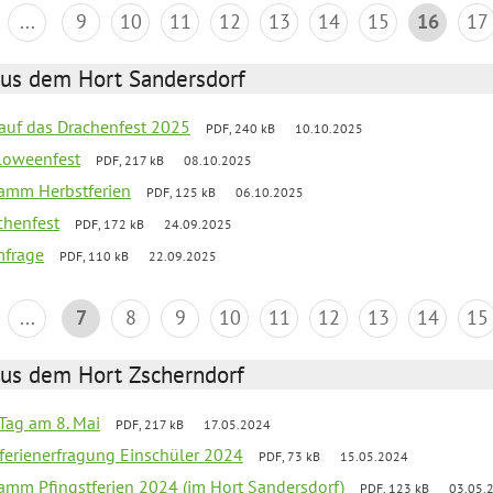
...
9
10
11
12
13
14
15
16
17
aus dem Hort Sandersdorf
 auf das Drachenfest 2025
PDF, 240 kB
10.10.2025
loweenfest
PDF, 217 kB
08.10.2025
ramm Herbstferien
PDF, 125 kB
06.10.2025
chenfest
PDF, 172 kB
24.09.2025
mfrage
PDF, 110 kB
22.09.2025
...
7
8
9
10
11
12
13
14
15
aus dem Hort Zscherndorf
Tag am 8. Mai
PDF, 217 kB
17.05.2024
ferienerfragung Einschüler 2024
PDF, 73 kB
15.05.2024
ramm Pfingstferien 2024 (im Hort Sandersdorf)
PDF, 123 kB
03.05.