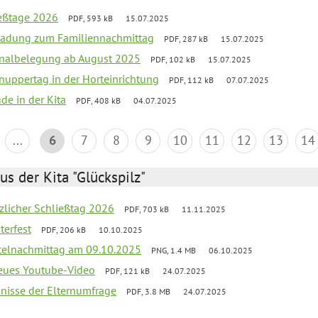
ießtage 2026
PDF, 593 kB
15.07.2025
ladung zum Familiennachmittag
PDF, 287 kB
15.07.2025
onalbelegung ab August 2025
PDF, 102 kB
15.07.2025
uppertag in der Horteinrichtung
PDF, 112 kB
07.07.2025
ude in der Kita
PDF, 408 kB
04.07.2025
...
6
7
8
9
10
11
12
13
14
us der Kita "Glückspilz"
tzlicher Schließtag 2026
PDF, 703 kB
11.11.2025
terfest
PDF, 206 kB
10.10.2025
telnachmittag am 09.10.2025
PNG, 1.4 MB
06.10.2025
neues Youtube-Video
PDF, 121 kB
24.07.2025
bnisse der Elternumfrage
PDF, 3.8 MB
24.07.2025