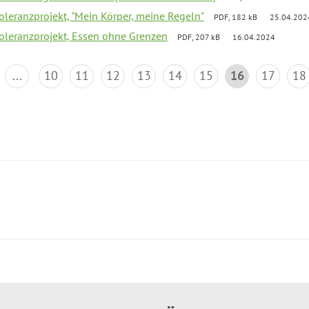
Toleranzprojekt, "Mein Körper, meine Regeln"
PDF, 182 kB
25.04.202
Toleranzprojekt, Essen ohne Grenzen
PDF, 207 kB
16.04.2024
...
10
11
12
13
14
15
16
17
18