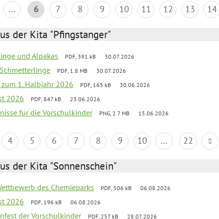
...
6
7
8
9
10
11
12
13
14
us der Kita "Pfingstanger"
rlinge und Alpakas
PDF, 391 kB
30.07.2026
 Schmetterlinge
PDF, 1.8 MB
30.07.2026
ef zum 1. Halbjahr 2026
PDF, 163 kB
30.06.2026
st 2026
PDF, 847 kB
23.06.2026
bnisse für die Vorschulkinder
PNG, 2.7 MB
15.06.2026
4
5
6
7
8
9
10
...
22
us der Kita "Sonnenschein"
 Wettbewerb des Chemieparks
PDF, 506 kB
06.08.2026
st 2026
PDF, 196 kB
06.08.2026
enfest der Vorschulkinder
PDF, 257 kB
28.07.2026