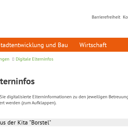
Barrierefreiheit
Ko
Stadtentwicklung und Bau
Wirtschaft
ungen
Digitale Elterninfos
lterninfos
ie digitalisierte Elterninformationen zu den jeweiligen Betreuun
iert werden (zum Aufklappen).
us der Kita "Borstel"