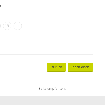
4
19
zurück
nach oben
Seite empfehlen: