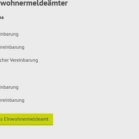
inwohnermeldeämter
hna
einbarung
ereinbarung
icher Vereinbarung
einbarung
ereinbarung
das Einwohnermeldeamt