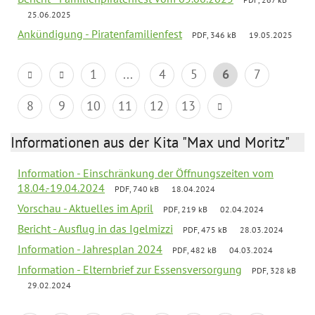
25.06.2025
Ankündigung - Piratenfamilienfest
PDF, 346 kB
19.05.2025
1
...
4
5
6
7
8
9
10
11
12
13
Informationen aus der Kita "Max und Moritz"
Information - Einschränkung der Öffnungszeiten vom
18.04.-19.04.2024
PDF, 740 kB
18.04.2024
Vorschau - Aktuelles im April
PDF, 219 kB
02.04.2024
Bericht - Ausflug in das Igelmizzi
PDF, 475 kB
28.03.2024
Information - Jahresplan 2024
PDF, 482 kB
04.03.2024
Information - Elternbrief zur Essensversorgung
PDF, 328 kB
29.02.2024