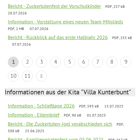
Bericht - Zuckertütenfest der Vorschulkinder
PDF, 257 kB
28.07.2026
Information - Vorstellung eines neuen Team-Mitglieds
PDF, 2 MB
07.07.2026
Bericht - Rückblick auf das erste Halbjahr 2026
PDF, 255 kB
07.07.2026
1
2
3
4
5
6
7
8
9
10
11
Informationen aus der Kita "Villa Kunterbunt"
Information - Schließtage 2026
PDF, 593 kB
15.07.2025
Information - Elternbrief
PDF, 90 kB
01.07.2025
Bericht - Die Zuckertüten-Igel verabschieden sich
PDF,
508 kB
25.06.2025
Bericht - Familienpiratenfest vom 05.06.2025
PDF, 267 kB