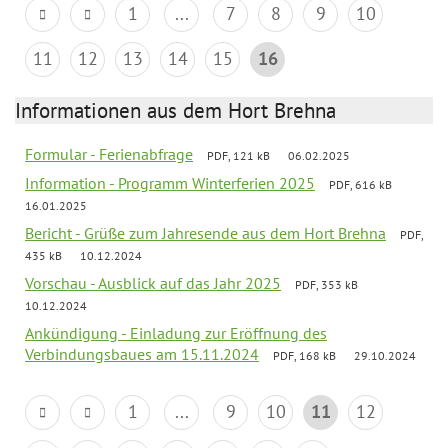
1
...
7
8
9
10
11
12
13
14
15
16
Informationen aus dem Hort Brehna
Formular - Ferienabfrage
PDF, 121 kB
06.02.2025
Information - Programm Winterferien 2025
PDF, 616 kB
16.01.2025
Bericht - Grüße zum Jahresende aus dem Hort Brehna
PDF,
435 kB
10.12.2024
Vorschau - Ausblick auf das Jahr 2025
PDF, 353 kB
10.12.2024
Ankündigung - Einladung zur Eröffnung des
Verbindungsbaues am 15.11.2024
PDF, 168 kB
29.10.2024
1
...
9
10
11
12