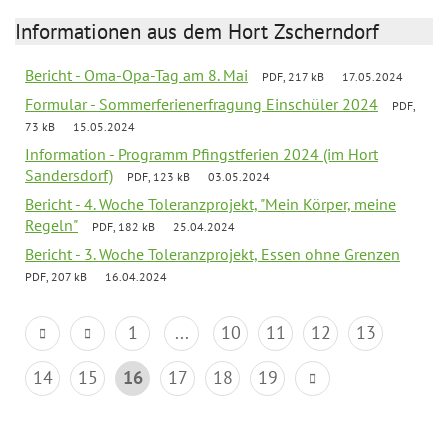
Informationen aus dem Hort Zscherndorf
Bericht - Oma-Opa-Tag am 8. Mai
PDF, 217 kB
17.05.2024
Formular - Sommerferienerfragung Einschüler 2024
PDF,
73 kB
15.05.2024
Information - Programm Pfingstferien 2024 (im Hort
Sandersdorf)
PDF, 123 kB
03.05.2024
Bericht - 4. Woche Toleranzprojekt, "Mein Körper, meine
Regeln"
PDF, 182 kB
25.04.2024
Bericht - 3. Woche Toleranzprojekt, Essen ohne Grenzen
PDF, 207 kB
16.04.2024
1
...
10
11
12
13
14
15
16
17
18
19