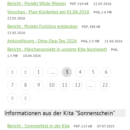
Bericht - Projekt Wilde Wiesen
PDF, 510 kB
22.05.2026
Vorschau - Plan Kindertag am 01.06.2026
PNG, 1.6 MB
22.05.2026
Bericht - Projekt Frühling entdecken
PDF, 388 kB
22.05.2026
Ankündigung - Oma-Opa-Tag 2026
PNG, 2.5 MB
21.04.2026
Bericht - Märchenprojekt in unserer Kita (korrigiert)
PNG,
1.5 MB
10.04.2026
1
...
3
4
5
6
7
8
9
10
11
12
...
22
Informationen aus der Kita "Sonnenschein"
Bericht - Sommerfest in der Kita
PDF, 113 kB
07.07.2025