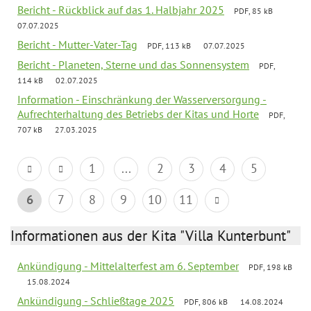
Bericht - Rückblick auf das 1. Halbjahr 2025
PDF, 85 kB
07.07.2025
Bericht - Mutter-Vater-Tag
PDF, 113 kB
07.07.2025
Bericht - Planeten, Sterne und das Sonnensystem
PDF,
114 kB
02.07.2025
Information - Einschränkung der Wasserversorgung -
Aufrechterhaltung des Betriebs der Kitas und Horte
PDF,
707 kB
27.03.2025
1
...
2
3
4
5
6
7
8
9
10
11
Informationen aus der Kita "Villa Kunterbunt"
Ankündigung - Mittelalterfest am 6. September
PDF, 198 kB
15.08.2024
Ankündigung - Schließtage 2025
PDF, 806 kB
14.08.2024