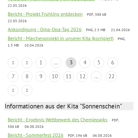
22.05.2026
Bericht - Projekt Frühling entdecken
PDF, 388 kB
22.05.2026
Ankündigung - Oma-Opa-Tag 2026
PNG, 2.5 MB
21.04.2026
Bericht - Märchenprojekt in unserer Kita (korrigiert)
PNG,
1.5 MB
10.04.2026
1
...
3
4
5
6
7
8
9
10
11
12
...
22
Informationen aus der Kita "Sonnenschein"
Bericht - Ergebnis Wettbewerb des Chemieparks
PDF,
506 kB
06.08.2026
Bericht - Sommerfest 2026
PDF, 196 kB
06.08.2026