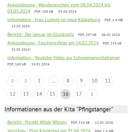
Ankündigung - Wanderwochen vom 08.04.2024 bis
03.05.2024
PDF, 260 kB
05.04.2024
Information - Frau Ludwig ist neue Kitaleitung
PDF, 1.4 MB
13.03.2024
Bericht - Der Januar im Glückspilz
PDF, 297 kB
06.02.2024
Ankündigung - Faschingsfeier am 14.02.2024
PDF, 153 kB
25.01.2024
Information - Youtube-Video zur Schneemannchallenge
PDF, 160 kB
24.01.2024
1
...
8
9
10
11
12
13
14
15
16
17
Informationen aus der Kita "Pfingstanger"
Bericht - Projekt Wilde Wiesen
PDF, 510 kB
22.05.2026
Vorschau - Plan Kindertag am 01.06.2026
PNG, 1.6 MB