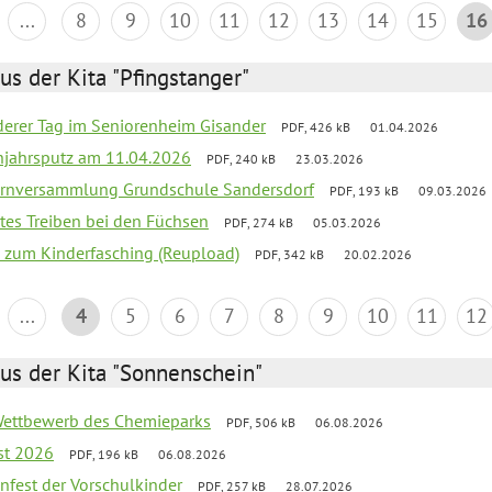
...
8
9
10
11
12
13
14
15
16
us der Kita "Pfingstanger"
nderer Tag im Seniorenheim Gisander
PDF, 426 kB
01.04.2026
hjahrsputz am 11.04.2026
PDF, 240 kB
23.03.2026
ernversammlung Grundschule Sandersdorf
PDF, 193 kB
09.03.2026
ntes Treiben bei den Füchsen
PDF, 274 kB
05.03.2026
o zum Kinderfasching (Reupload)
PDF, 342 kB
20.02.2026
...
4
5
6
7
8
9
10
11
12
us der Kita "Sonnenschein"
 Wettbewerb des Chemieparks
PDF, 506 kB
06.08.2026
st 2026
PDF, 196 kB
06.08.2026
enfest der Vorschulkinder
PDF, 257 kB
28.07.2026