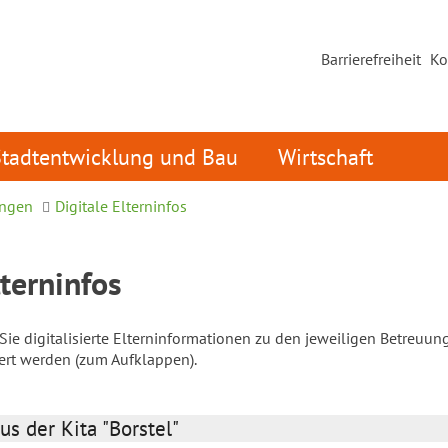
Barrierefreiheit
Ko
Stadtentwicklung und Bau
Wirtschaft
ungen
Digitale Elterninfos
lterninfos
ie digitalisierte Elterninformationen zu den jeweiligen Betreuun
iert werden (zum Aufklappen).
us der Kita "Borstel"