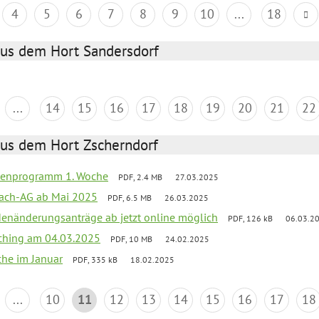
4
5
6
7
8
9
10
...
18
aus dem Hort Sandersdorf
...
14
15
16
17
18
19
20
21
22
aus dem Hort Zscherndorf
rienprogramm 1. Woche
PDF, 2.4 MB
27.03.2025
ach-AG ab Mai 2025
PDF, 6.5 MB
26.03.2025
denänderungsanträge ab jetzt online möglich
PDF, 126 kB
06.03.2
ching am 04.03.2025
PDF, 10 MB
24.02.2025
che im Januar
PDF, 335 kB
18.02.2025
...
10
11
12
13
14
15
16
17
18