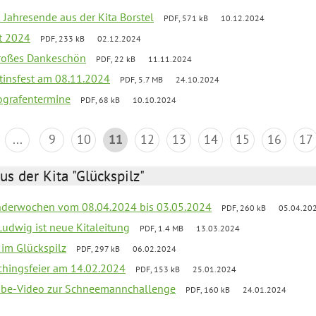
 Jahresende aus der Kita Borstel
PDF, 571 kB
10.12.2024
st 2024
PDF, 233 kB
02.12.2024
großes Dankeschön
PDF, 22 kB
11.11.2024
tinsfest am 08.11.2024
PDF, 5.7 MB
24.10.2024
ografentermine
PDF, 68 kB
10.10.2024
...
9
10
11
12
13
14
15
16
17
us der Kita "Glückspilz"
derwochen vom 08.04.2024 bis 03.05.2024
PDF, 260 kB
05.04.20
Ludwig ist neue Kitaleitung
PDF, 1.4 MB
13.03.2024
r im Glückspilz
PDF, 297 kB
06.02.2024
chingsfeier am 14.02.2024
PDF, 153 kB
25.01.2024
tube-Video zur Schneemannchallenge
PDF, 160 kB
24.01.2024