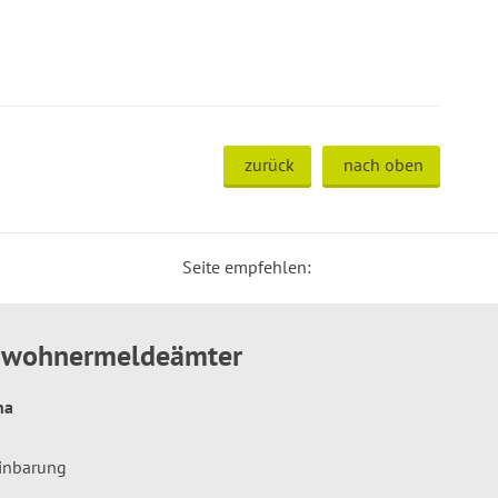
zurück
nach oben
Seite empfehlen:
inwohnermeldeämter
hna
einbarung