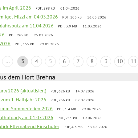
s im April 2026
PDF, 298 kB
01.04.2026
zum Igel Mizzi am 04.03.2026
PDF, 103 kB
16.03.2026
hjahrsputz am 11.04.2026
PDF, 3.9 MB
11.03.2026
026
PDF, 265 kB
25.02.2026
 2026
PDF, 155 kB
29.01.2026
...
3
4
5
6
7
8
9
10
11
aus dem Hort Brehna
rty 2026 (aktualisiert)
PDF, 626 kB
14.07.2026
ef zum 1. Halbjahr 2026
PDF, 236 kB
02.07.2026
gramm Sommerferien 2026
PDF, 1.4 MB
29.06.2026
ulhofparty am 01.07.2026
PDF, 211 kB
19.06.2026
blick Elternabend Einschüler
PDF, 4.3 MB
15.06.2026