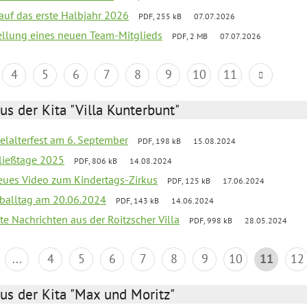
 auf das erste Halbjahr 2026
PDF, 255 kB
07.07.2026
tellung eines neuen Team-Mitglieds
PDF, 2 MB
07.07.2026
4
5
6
7
8
9
10
11
us der Kita "Villa Kunterbunt"
elalterfest am 6. September
PDF, 198 kB
15.08.2024
ließtage 2025
PDF, 806 kB
14.08.2024
neues Video zum Kindertags-Zirkus
PDF, 125 kB
17.06.2024
balltag am 20.06.2024
PDF, 143 kB
14.06.2024
te Nachrichten aus der Roitzscher Villa
PDF, 998 kB
28.05.2024
...
4
5
6
7
8
9
10
11
12
us der Kita "Max und Moritz"