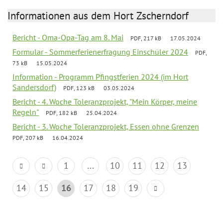
Informationen aus dem Hort Zscherndorf
Bericht - Oma-Opa-Tag am 8. Mai
PDF, 217 kB
17.05.2024
Formular - Sommerferienerfragung Einschüler 2024
PDF,
73 kB
15.05.2024
Information - Programm Pfingstferien 2024 (im Hort
Sandersdorf)
PDF, 123 kB
03.05.2024
Bericht - 4. Woche Toleranzprojekt, "Mein Körper, meine
Regeln"
PDF, 182 kB
25.04.2024
Bericht - 3. Woche Toleranzprojekt, Essen ohne Grenzen
PDF, 207 kB
16.04.2024
1
...
10
11
12
13
14
15
16
17
18
19