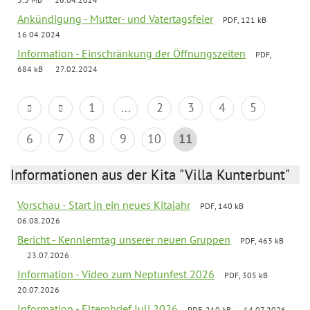
Ankündigung - Mutter- und Vatertagsfeier
PDF, 121 kB
16.04.2024
Information - Einschränkung der Öffnungszeiten
PDF,
684 kB
27.02.2024
1
...
2
3
4
5
6
7
8
9
10
11
Informationen aus der Kita "Villa Kunterbunt"
Vorschau - Start in ein neues Kitajahr
PDF, 140 kB
06.08.2026
Bericht - Kennlerntag unserer neuen Gruppen
PDF, 463 kB
23.07.2026
Information - Video zum Neptunfest 2026
PDF, 305 kB
20.07.2026
Information - Elternbrief Juli 2026
PDF, 210 kB
14.07.2026