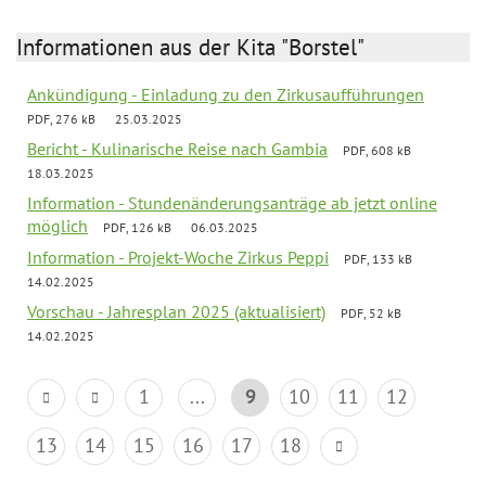
Informationen aus der Kita "Borstel"
Ankündigung - Einladung zu den Zirkusaufführungen
PDF, 276 kB
25.03.2025
Bericht - Kulinarische Reise nach Gambia
PDF, 608 kB
18.03.2025
Information - Stundenänderungsanträge ab jetzt online
möglich
PDF, 126 kB
06.03.2025
Information - Projekt-Woche Zirkus Peppi
PDF, 133 kB
14.02.2025
Vorschau - Jahresplan 2025 (aktualisiert)
PDF, 52 kB
14.02.2025
1
...
9
10
11
12
13
14
15
16
17
18