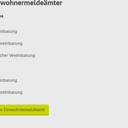
inwohnermeldeämter
hna
einbarung
ereinbarung
icher Vereinbarung
einbarung
ereinbarung
das Einwohnermeldeamt