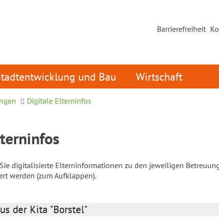
Barrierefreiheit
Ko
Stadtentwicklung und Bau
Wirtschaft
ungen
Digitale Elterninfos
lterninfos
ie digitalisierte Elterninformationen zu den jeweiligen Betreuun
iert werden (zum Aufklappen).
us der Kita "Borstel"