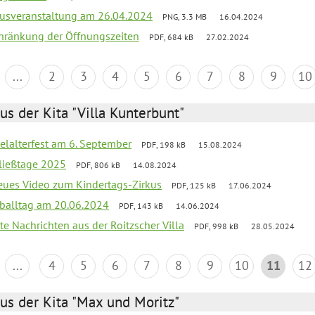
kusveranstaltung am 26.04.2024
PNG, 3.3 MB
16.04.2024
chränkung der Öffnungszeiten
PDF, 684 kB
27.02.2024
...
2
3
4
5
6
7
8
9
10
us der Kita "Villa Kunterbunt"
elalterfest am 6. September
PDF, 198 kB
15.08.2024
ließtage 2025
PDF, 806 kB
14.08.2024
neues Video zum Kindertags-Zirkus
PDF, 125 kB
17.06.2024
balltag am 20.06.2024
PDF, 143 kB
14.06.2024
te Nachrichten aus der Roitzscher Villa
PDF, 998 kB
28.05.2024
...
4
5
6
7
8
9
10
11
12
us der Kita "Max und Moritz"