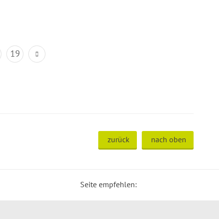
19
zurück
nach oben
Seite empfehlen: