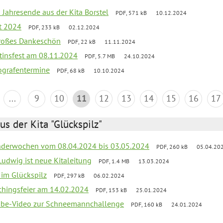
 Jahresende aus der Kita Borstel
PDF, 571 kB
10.12.2024
st 2024
PDF, 233 kB
02.12.2024
großes Dankeschön
PDF, 22 kB
11.11.2024
tinsfest am 08.11.2024
PDF, 5.7 MB
24.10.2024
ografentermine
PDF, 68 kB
10.10.2024
...
9
10
11
12
13
14
15
16
17
us der Kita "Glückspilz"
derwochen vom 08.04.2024 bis 03.05.2024
PDF, 260 kB
05.04.20
Ludwig ist neue Kitaleitung
PDF, 1.4 MB
13.03.2024
r im Glückspilz
PDF, 297 kB
06.02.2024
chingsfeier am 14.02.2024
PDF, 153 kB
25.01.2024
tube-Video zur Schneemannchallenge
PDF, 160 kB
24.01.2024