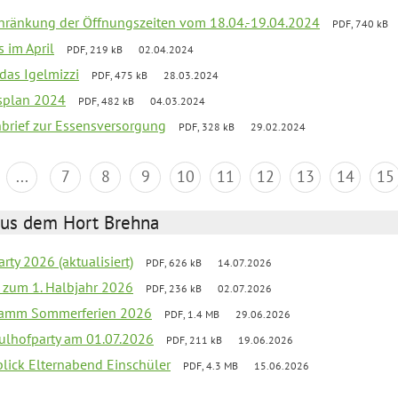
chränkung der Öffnungszeiten vom 18.04.-19.04.2024
PDF, 740 kB
s im April
PDF, 219 kB
02.04.2024
 das Igelmizzi
PDF, 475 kB
28.03.2024
esplan 2024
PDF, 482 kB
04.03.2024
nbrief zur Essensversorgung
PDF, 328 kB
29.02.2024
...
7
8
9
10
11
12
13
14
15
aus dem Hort Brehna
rty 2026 (aktualisiert)
PDF, 626 kB
14.07.2026
ef zum 1. Halbjahr 2026
PDF, 236 kB
02.07.2026
gramm Sommerferien 2026
PDF, 1.4 MB
29.06.2026
ulhofparty am 01.07.2026
PDF, 211 kB
19.06.2026
blick Elternabend Einschüler
PDF, 4.3 MB
15.06.2026