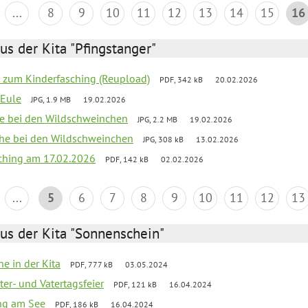
...
8
9
10
11
12
13
14
15
16
us der Kita "Pfingstanger"
o zum Kinderfasching (Reupload)
PDF, 342 kB
20.02.2026
-Eule
JPG, 1.9 MB
19.02.2026
he bei den Wildschweinchen
JPG, 2.2 MB
19.02.2026
che bei den Wildschweinchen
JPG, 308 kB
13.02.2026
ching am 17.02.2026
PDF, 142 kB
02.02.2026
...
5
6
7
8
9
10
11
12
13
us der Kita "Sonnenschein"
he in der Kita
PDF, 777 kB
03.05.2024
er- und Vatertagsfeier
PDF, 121 kB
16.04.2024
ang am See
PDF, 186 kB
16.04.2024