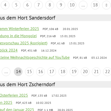
4
5
6
7
8
9
10
...
18
aus dem Hort Sandersdorf
ramm Winterferien 2025
PDF, 106 kB
20.01.2025
iedung in die Mongolei
PDF, 216 kB
15.01.2025
esvorschau 2025 (korrigiert)
PDF, 61 kB
13.01.2025
kblick 2024
PDF, 451 kB
16.12.2024
 kleine Weihnachtsgeschichte auf YouTube
PDF, 81 kB
03.12.2024
...
14
15
16
17
18
19
20
21
22
aus dem Hort Zscherndorf
 Osterferien 2025
PDF, 135 kB
17.02.2025
ien 2025
PDF, 625 kB
10.02.2025
 auf den Januar 2025
PDF, 1.1 MB
28.01.2025