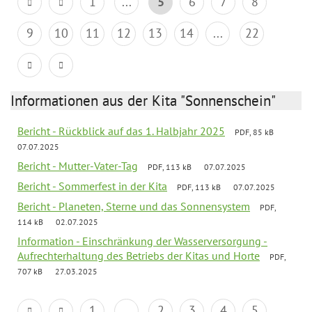
1
...
5
6
7
8
9
10
11
12
13
14
...
22
Informationen aus der Kita "Sonnenschein"
Bericht - Rückblick auf das 1. Halbjahr 2025
PDF, 85 kB
07.07.2025
Bericht - Mutter-Vater-Tag
PDF, 113 kB
07.07.2025
Bericht - Sommerfest in der Kita
PDF, 113 kB
07.07.2025
Bericht - Planeten, Sterne und das Sonnensystem
PDF,
114 kB
02.07.2025
Information - Einschränkung der Wasserversorgung -
Aufrechterhaltung des Betriebs der Kitas und Horte
PDF,
707 kB
27.03.2025
1
...
2
3
4
5