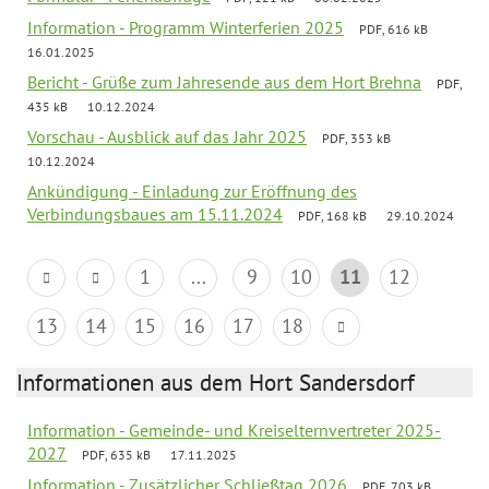
Information - Programm Winterferien 2025
PDF, 616 kB
16.01.2025
Bericht - Grüße zum Jahresende aus dem Hort Brehna
PDF,
435 kB
10.12.2024
Vorschau - Ausblick auf das Jahr 2025
PDF, 353 kB
10.12.2024
Ankündigung - Einladung zur Eröffnung des
Verbindungsbaues am 15.11.2024
PDF, 168 kB
29.10.2024
1
...
9
10
11
12
13
14
15
16
17
18
Informationen aus dem Hort Sandersdorf
Information - Gemeinde- und Kreiselternvertreter 2025-
2027
PDF, 635 kB
17.11.2025
Information - Zusätzlicher Schließtag 2026
PDF, 703 kB