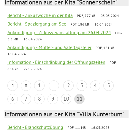
Informationen aus der Kita "Sonnenschein"
Bericht - Zirkuswoche in der Kita
PDF, 777 kB
03.05.2024
Bericht - Spaziergang am See
PDF, 186 kB
16.04.2024
Ankündigung - Zirkusveranstaltung am 26.04.2024
PNG,
3.3 MB
16.04.2024
Ankündigung - Mutter- und Vatertagsfeier
PDF, 121 kB
16.04.2024
Information - Einschränkung der Öffnungszeiten
PDF,
684 kB
27.02.2024
1
...
2
3
4
5
6
7
8
9
10
11
Informationen aus der Kita "Villa Kunterbunt"
Bericht - Brandschutzübung
PDF, 1.1 MB
16.05.2025