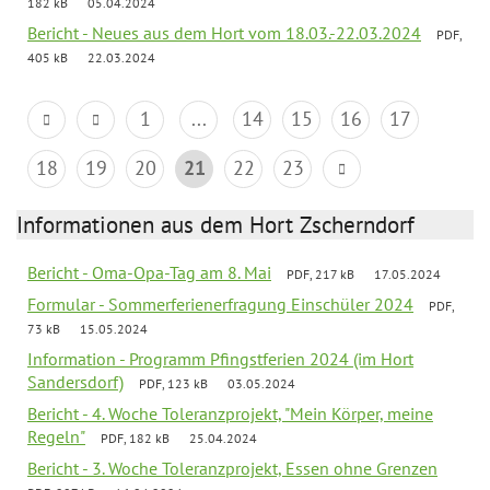
182 kB
05.04.2024
Bericht - Neues aus dem Hort vom 18.03.-22.03.2024
PDF,
405 kB
22.03.2024
1
...
14
15
16
17
18
19
20
21
22
23
Informationen aus dem Hort Zscherndorf
Bericht - Oma-Opa-Tag am 8. Mai
PDF, 217 kB
17.05.2024
Formular - Sommerferienerfragung Einschüler 2024
PDF,
73 kB
15.05.2024
Information - Programm Pfingstferien 2024 (im Hort
Sandersdorf)
PDF, 123 kB
03.05.2024
Bericht - 4. Woche Toleranzprojekt, "Mein Körper, meine
Regeln"
PDF, 182 kB
25.04.2024
Bericht - 3. Woche Toleranzprojekt, Essen ohne Grenzen