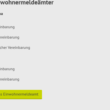
inwohnermeldeämter
hna
einbarung
ereinbarung
icher Vereinbarung
einbarung
ereinbarung
das Einwohnermeldeamt