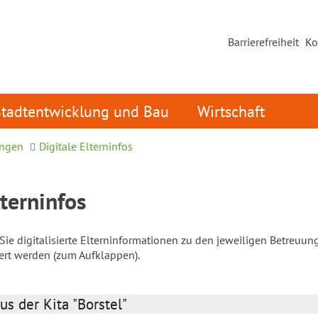
Barrierefreiheit
Ko
Stadtentwicklung und Bau
Wirtschaft
ungen
Digitale Elterninfos
lterninfos
ie digitalisierte Elterninformationen zu den jeweiligen Betreuun
iert werden (zum Aufklappen).
us der Kita "Borstel"