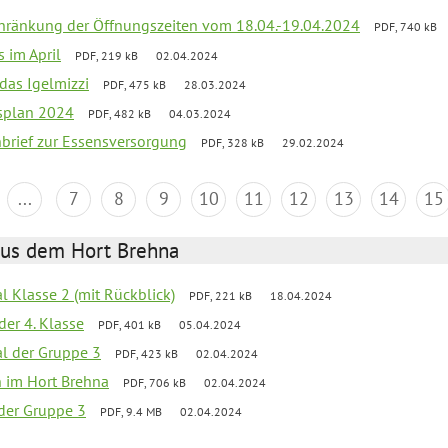
chränkung der Öffnungszeiten vom 18.04.-19.04.2024
PDF, 740 kB
s im April
PDF, 219 kB
02.04.2024
 das Igelmizzi
PDF, 475 kB
28.03.2024
esplan 2024
PDF, 482 kB
04.03.2024
nbrief zur Essensversorgung
PDF, 328 kB
29.02.2024
...
7
8
9
10
11
12
13
14
15
aus dem Hort Brehna
al Klasse 2 (mit Rückblick)
PDF, 221 kB
18.04.2024
der 4. Klasse
PDF, 401 kB
05.04.2024
al der Gruppe 3
PDF, 423 kB
02.04.2024
en im Hort Brehna
PDF, 706 kB
02.04.2024
l der Gruppe 3
PDF, 9.4 MB
02.04.2024