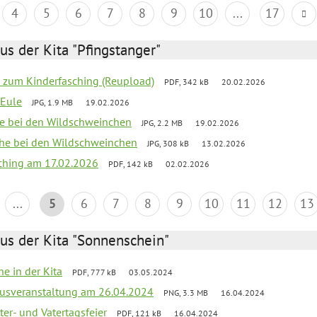
4
5
6
7
8
9
10
...
17
us der Kita "Pfingstanger"
o zum Kinderfasching (Reupload)
PDF, 342 kB
20.02.2026
-Eule
JPG, 1.9 MB
19.02.2026
he bei den Wildschweinchen
JPG, 2.2 MB
19.02.2026
che bei den Wildschweinchen
JPG, 308 kB
13.02.2026
ching am 17.02.2026
PDF, 142 kB
02.02.2026
...
5
6
7
8
9
10
11
12
13
us der Kita "Sonnenschein"
he in der Kita
PDF, 777 kB
03.05.2024
kusveranstaltung am 26.04.2024
PNG, 3.3 MB
16.04.2024
er- und Vatertagsfeier
PDF, 121 kB
16.04.2024