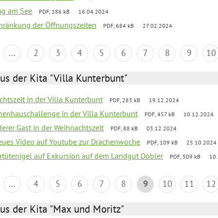
ang am See
PDF, 186 kB
16.04.2024
chränkung der Öffnungszeiten
PDF, 684 kB
27.02.2024
...
2
3
4
5
6
7
8
9
10
us der Kita "Villa Kunterbunt"
chtszeit in der Villa Kunterbunt
PDF, 283 kB
19.12.2024
chenhauschallenge in der Villa Kunterbunt
PDF, 457 kB
10.12.2024
derer Gast in der Weihnachtszeit
PDF, 88 kB
03.12.2024
neues Video auf Youtube zur Drachenwoche
PDF, 109 kB
25.10.2024
ertütenigel auf Exkursion auf dem Landgut Dobler
PDF, 509 kB
10
...
4
5
6
7
8
9
10
11
12
us der Kita "Max und Moritz"