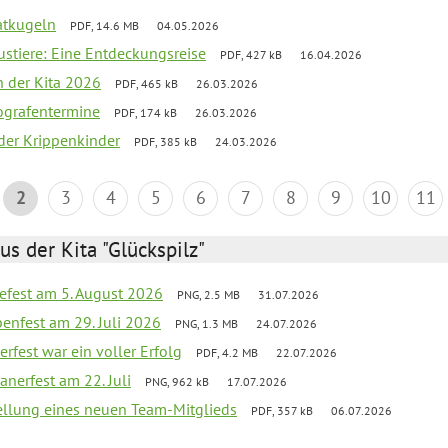
aatkugeln
PDF, 14.6 MB
04.05.2026
ustiere: Eine Entdeckungsreise
PDF, 427 kB
16.04.2026
in der Kita 2026
PDF, 465 kB
26.03.2026
ografentermine
PDF, 174 kB
26.03.2026
r der Krippenkinder
PDF, 385 kB
24.03.2026
2
3
4
5
6
7
8
9
10
11
us der Kita "Glückspilz"
efest am 5. August 2026
PNG, 2.5 MB
31.07.2026
enfest am 29. Juli 2026
PNG, 1.3 MB
24.07.2026
erfest war ein voller Erfolg
PDF, 4.2 MB
22.07.2026
nerfest am 22. Juli
PNG, 962 kB
17.07.2026
tellung eines neuen Team-Mitglieds
PDF, 357 kB
06.07.2026