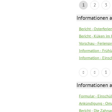
1
2
3
Informationen 
Bericht - Osterferi
Bericht - Küken im 
Vorschau - Ferien
Information - Früh
Information - Eins
1
Informationen 
Formular - Einsch
Ankündigung - Om
Bericht - Die Zahna