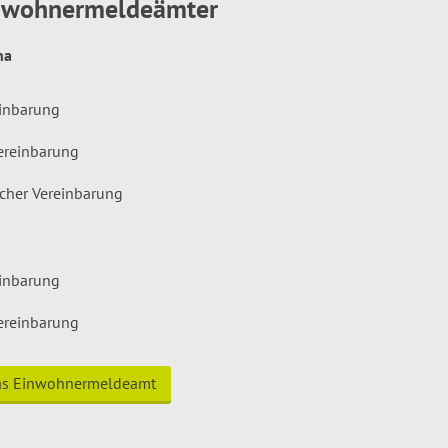
inwohnermeldeämter
hna
einbarung
ereinbarung
icher Vereinbarung
einbarung
ereinbarung
das Einwohnermeldeamt