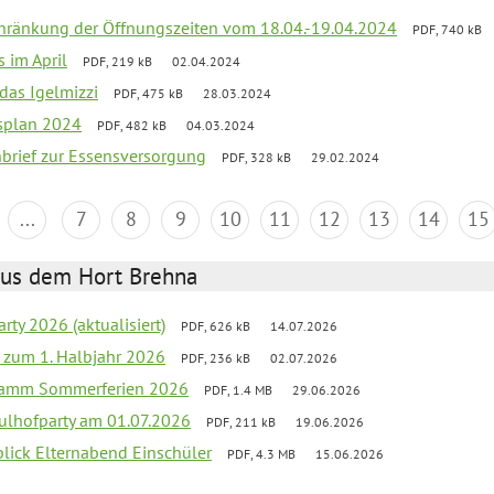
chränkung der Öffnungszeiten vom 18.04.-19.04.2024
PDF, 740 kB
s im April
PDF, 219 kB
02.04.2024
 das Igelmizzi
PDF, 475 kB
28.03.2024
esplan 2024
PDF, 482 kB
04.03.2024
nbrief zur Essensversorgung
PDF, 328 kB
29.02.2024
...
7
8
9
10
11
12
13
14
15
aus dem Hort Brehna
rty 2026 (aktualisiert)
PDF, 626 kB
14.07.2026
ef zum 1. Halbjahr 2026
PDF, 236 kB
02.07.2026
gramm Sommerferien 2026
PDF, 1.4 MB
29.06.2026
ulhofparty am 01.07.2026
PDF, 211 kB
19.06.2026
blick Elternabend Einschüler
PDF, 4.3 MB
15.06.2026