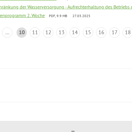
chränkung der Wasserversorgung - Aufrechterhaltung des Betriebs 
rienprogramm 2. Woche
PDF, 9.9 MB
27.03.2025
...
10
11
12
13
14
15
16
17
18