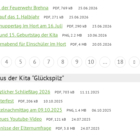
ei der Feuerwehr Brehna
PDF, 769 kB
25.06.2026
 auf das 1. Halbjahr
PDF, 271 kB
25.06.2026
uppertag im Hort am 16. Juli
PDF, 290 kB
23.06.2026
 und 15. Geburtstag der Kita
PNG, 2.2 MB
10.06.2026
rnabend für Einschüler im Hort
PDF, 4 MB
20.05.2026
4
5
6
7
8
9
10
...
18
us der Kita "Glückspilz"
tzlicher Schließtag 2026
PDF, 703 kB
11.11.2025
terfest
PDF, 206 kB
10.10.2025
telnachmittag am 09.10.2025
PNG, 1.4 MB
06.10.2025
neues Youtube-Video
PDF, 121 kB
24.07.2025
bnisse der Elternumfrage
PDF, 3.8 MB
24.07.2025