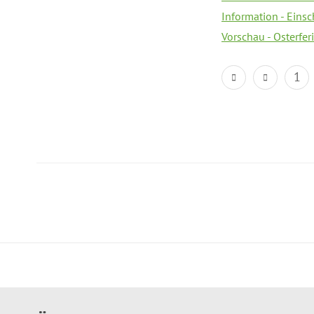
Information - Eins
Vorschau - Osterfe
1