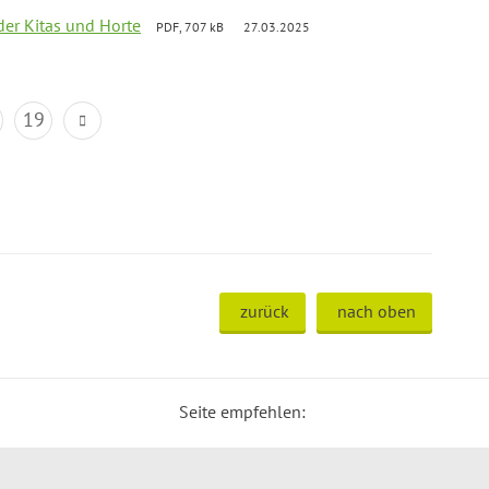
der Kitas und Horte
PDF, 707 kB
27.03.2025
19
zurück
nach oben
Seite empfehlen: