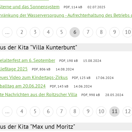
, Sterne und das Sonnensystem
PDF, 114 kB
02.07.2025
chränkung der Wasserversorgung - Aufrechterhaltung des Betriebs 
...
2
3
4
5
6
7
8
9
10
us der Kita "Villa Kunterbunt"
elalterfest am 6. September
PDF, 198 kB
15.08.2024
ließtage 2025
PDF, 806 kB
14.08.2024
neues Video zum Kindertags-Zirkus
PDF, 125 kB
17.06.2024
balltag am 20.06.2024
PDF, 143 kB
14.06.2024
te Nachrichten aus der Roitzscher Villa
PDF, 998 kB
28.05.2024
...
4
5
6
7
8
9
10
11
12
us der Kita "Max und Moritz"