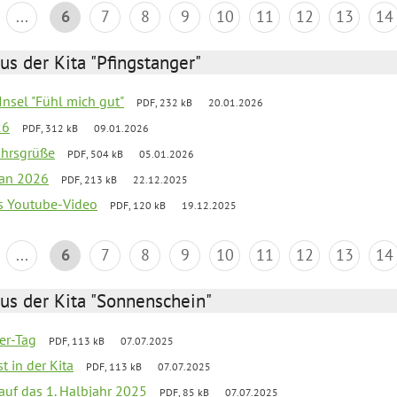
...
6
7
8
9
10
11
12
13
14
us der Kita "Pfingstanger"
-Insel "Fühl mich gut"
PDF, 232 kB
20.01.2026
26
PDF, 312 kB
09.01.2026
ahrsgrüße
PDF, 504 kB
05.01.2026
lan 2026
PDF, 213 kB
22.12.2025
s Youtube-Video
PDF, 120 kB
19.12.2025
...
6
7
8
9
10
11
12
13
14
us der Kita "Sonnenschein"
ter-Tag
PDF, 113 kB
07.07.2025
t in der Kita
PDF, 113 kB
07.07.2025
 auf das 1. Halbjahr 2025
PDF, 85 kB
07.07.2025