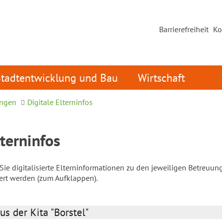
Barrierefreiheit
Ko
Stadtentwicklung und Bau
Wirtschaft
ungen
Digitale Elterninfos
lterninfos
ie digitalisierte Elterninformationen zu den jeweiligen Betreuun
iert werden (zum Aufklappen).
us der Kita "Borstel"