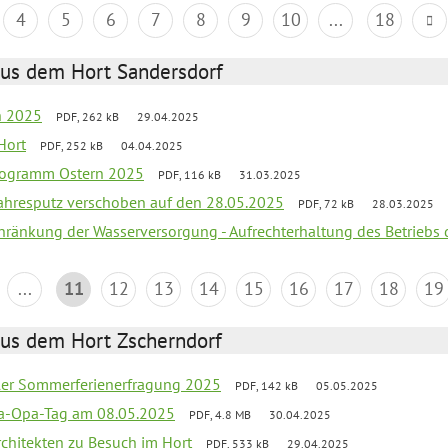
4
5
6
7
8
9
10
...
18
aus dem Hort Sandersdorf
en 2025
PDF, 262 kB
29.04.2025
Hort
PDF, 252 kB
04.04.2025
programm Ostern 2025
PDF, 116 kB
31.03.2025
jahresputz verschoben auf den 28.05.2025
PDF, 72 kB
28.03.2025
chränkung der Wasserversorgung - Aufrechterhaltung des Betriebs 
...
11
12
13
14
15
16
17
18
19
aus dem Hort Zscherndorf
üler Sommerferienerfragung 2025
PDF, 142 kB
05.05.2025
a-Opa-Tag am 08.05.2025
PDF, 4.8 MB
30.04.2025
rchitekten zu Besuch im Hort
PDF, 533 kB
29.04.2025