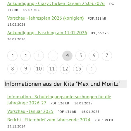
Ankündigung - Crazy Chicken Day am 25.03.2026
JPG,
312 kB
09.03.2026
Vorschau - Jahresplan 2026 (korrigiert)
PDF, 321 kB
18.02.2026
Ankündigung - Fasching am 11.02.2026
JPG, 369 kB
26.01.2026
1
...
4
5
6
7
8
9
10
11
12
13
Informationen aus der Kita "Max und Moritz"
Information - Schuleingangsuntersuchungen für die
Jahrgänge 2026-27
PDF, 126 kB
16.01.2025
Vorschau - Januar 2025
PDF, 131 kB
16.01.2025
Bericht - Elternbrief zum Jahresende 2024
PDF, 139 kB
23.12.2024