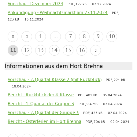
Vorschau - Dezember 2024
PDF, 127 kB
02.12.2024
Ankündigung - Weihnachtsmarkt am 27.11.2024
PDF,
123 kB
13.11.2024
1
...
7
8
9
10
11
12
13
14
15
16
Informationen aus dem Hort Brehna
Vorschau - 2. Quartal Klasse 2 (mit Rückblick)
PDF, 221 kB
18.04.2024
Bericht - Rückblick der 4. Klasse
PDF, 401 kB
05.04.2024
Bericht - 1. Quartal der Gruppe 3
PDF, 9.4 MB
02.04.2024
Vorschau - 2. Quartal der Gruppe 3
PDF, 423 kB
02.04.2024
Bericht - Osterferien im Hort Brehna
PDF, 706 kB
02.04.2024