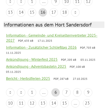
1
...
9
10
11
12
13
14
15
16
17
18
Informationen aus dem Hort Sandersdorf
Information - Gemeinde- und Kreiselternvertreter 2025-
2027
PDF, 635 kB
17.11.2025
Information - Zusätzlicher Schließtag 2026
PDF, 703 kB
11.11.2025
Ankündigung - Winterfest 2025
PDF, 205 kB
03.11.2025
Ankündigung - Adventsbasteln 2025
PDF, 108 kB
03.11.2025
Bericht - Herbstferien 2025
PDF, 287 kB
27.10.2025
1
...
6
7
8
9
10
11
12
13
14
15
...
23