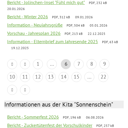
Bericht - Jolinchen-Insel "Fühl mich gut"
PDF, 232 kB
20.01.2026
Bericht - Winter 2026
PDF, 312 kB
09.01.2026
Information - Neujahrsgrüße
PDF, 504 kB
05.01.2026
Vorschau - Jahresplan 2026
PDF, 213 kB
22.12.2025
Information - Elternbrief zum Jahresende 2025
PDF, 63 kB
19.12.2025
1
...
6
7
8
9
10
11
12
13
14
15
...
22
Informationen aus der Kita "Sonnenschein"
Bericht - Sommerfest 2026
PDF, 196 kB
06.08.2026
Bericht - Zuckertütenfest der Vorschulkinder
PDF, 257 kB