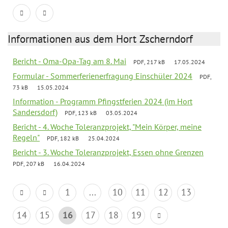
Informationen aus dem Hort Zscherndorf
Bericht - Oma-Opa-Tag am 8. Mai
PDF, 217 kB
17.05.2024
Formular - Sommerferienerfragung Einschüler 2024
PDF,
73 kB
15.05.2024
Information - Programm Pfingstferien 2024 (im Hort
Sandersdorf)
PDF, 123 kB
03.05.2024
Bericht - 4. Woche Toleranzprojekt, "Mein Körper, meine
Regeln"
PDF, 182 kB
25.04.2024
Bericht - 3. Woche Toleranzprojekt, Essen ohne Grenzen
PDF, 207 kB
16.04.2024
1
...
10
11
12
13
14
15
16
17
18
19