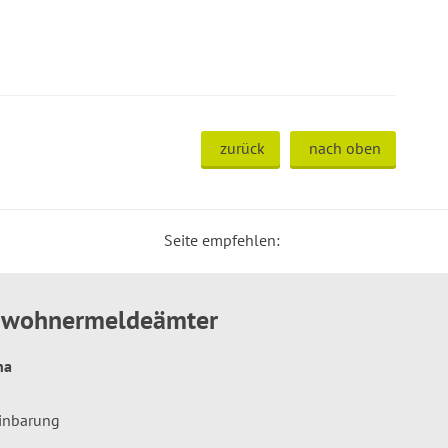
zurück
nach oben
Seite empfehlen:
inwohnermeldeämter
hna
einbarung