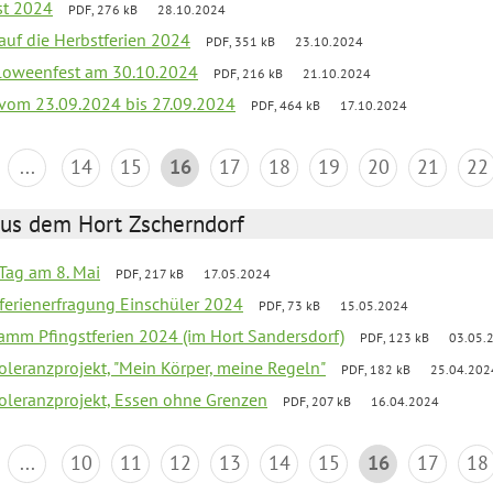
st 2024
PDF, 276 kB
28.10.2024
 auf die Herbstferien 2024
PDF, 351 kB
23.10.2024
loweenfest am 30.10.2024
PDF, 216 kB
21.10.2024
k vom 23.09.2024 bis 27.09.2024
PDF, 464 kB
17.10.2024
...
14
15
16
17
18
19
20
21
22
aus dem Hort Zscherndorf
Tag am 8. Mai
PDF, 217 kB
17.05.2024
ferienerfragung Einschüler 2024
PDF, 73 kB
15.05.2024
ramm Pfingstferien 2024 (im Hort Sandersdorf)
PDF, 123 kB
03.05.
Toleranzprojekt, "Mein Körper, meine Regeln"
PDF, 182 kB
25.04.202
Toleranzprojekt, Essen ohne Grenzen
PDF, 207 kB
16.04.2024
...
10
11
12
13
14
15
16
17
18