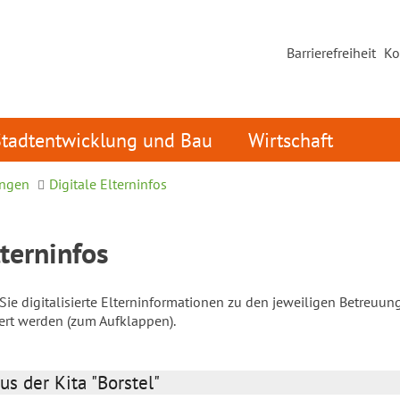
Barrierefreiheit
Ko
Stadtentwicklung und Bau
Wirtschaft
ungen
Digitale Elterninfos
lterninfos
ie digitalisierte Elterninformationen zu den jeweiligen Betreuun
iert werden (zum Aufklappen).
us der Kita "Borstel"