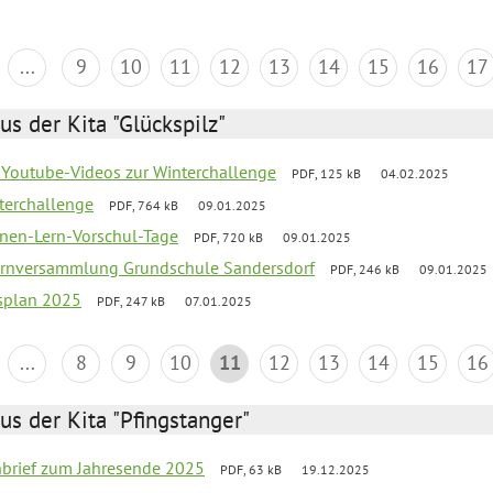
...
9
10
11
12
13
14
15
16
17
us der Kita "Glückspilz"
 Youtube-Videos zur Winterchallenge
PDF, 125 kB
04.02.2025
terchallenge
PDF, 764 kB
09.01.2025
nen-Lern-Vorschul-Tage
PDF, 720 kB
09.01.2025
ernversammlung Grundschule Sandersdorf
PDF, 246 kB
09.01.2025
esplan 2025
PDF, 247 kB
07.01.2025
...
8
9
10
11
12
13
14
15
16
us der Kita "Pfingstanger"
rnbrief zum Jahresende 2025
PDF, 63 kB
19.12.2025