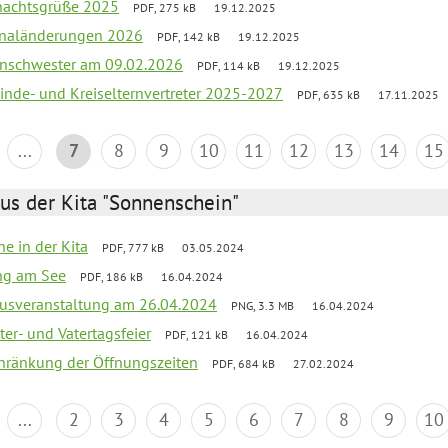
hnachtsgrüße 2025
PDF, 275 kB
19.12.2025
sonaländerungen 2026
PDF, 142 kB
19.12.2025
nschwester am 09.02.2026
PDF, 114 kB
19.12.2025
inde- und Kreiselternvertreter 2025-2027
PDF, 635 kB
17.11.2025
...
7
8
9
10
11
12
13
14
15
us der Kita "Sonnenschein"
he in der Kita
PDF, 777 kB
03.05.2024
ang am See
PDF, 186 kB
16.04.2024
kusveranstaltung am 26.04.2024
PNG, 3.3 MB
16.04.2024
er- und Vatertagsfeier
PDF, 121 kB
16.04.2024
chränkung der Öffnungszeiten
PDF, 684 kB
27.02.2024
...
2
3
4
5
6
7
8
9
10