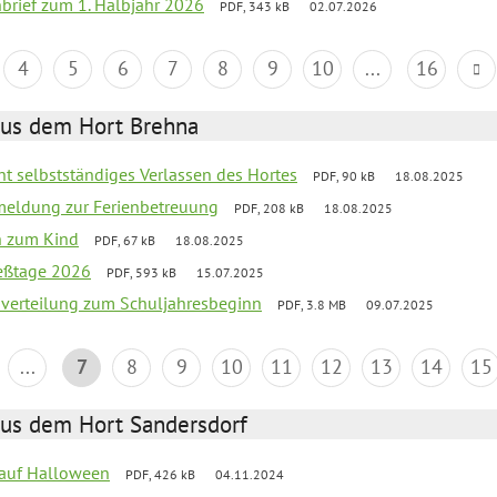
nbrief zum 1. Halbjahr 2026
PDF, 343 kB
02.07.2026
4
5
6
7
8
9
10
...
16
aus dem Hort Brehna
ht selbstständiges Verlassen des Hortes
PDF, 90 kB
18.08.2025
meldung zur Ferienbetreuung
PDF, 208 kB
18.08.2025
n zum Kind
PDF, 67 kB
18.08.2025
ießtage 2026
PDF, 593 kB
15.07.2025
mverteilung zum Schuljahresbeginn
PDF, 3.8 MB
09.07.2025
...
7
8
9
10
11
12
13
14
15
aus dem Hort Sandersdorf
k auf Halloween
PDF, 426 kB
04.11.2024