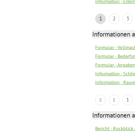
Information - Elter
1
2
3
Informationen 
Formular - Vollmac
Formular - Bedarfs
Formular - Angabe
Information - Schl
Information - Rau
1
Informationen 
Bericht - Rückblic