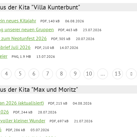
us der Kita "Villa Kunterbunt"
ein neues Kitajahr
PDF, 140 kB
06.08.2026
tag unserer neuen Gruppen
PDF, 463 kB
23.07.2026
o zum Neptunfest 2026
PDF, 305 kB
20.07.2026
nbrief Juli 2026
PDF, 210 kB
14.07.2026
eier
PNG, 1.9 MB
13.07.2026
4
5
6
7
8
9
10
...
13
us der Kita "Max und Moritz"
an 2026 (aktualisiert)
PDF, 215 kB
04.08.2026
2026
PDF, 244 kB
28.07.2026
 voller kleiner Wunder
PDF, 697 kB
21.07.2026
6
PDF, 286 kB
03.07.2026