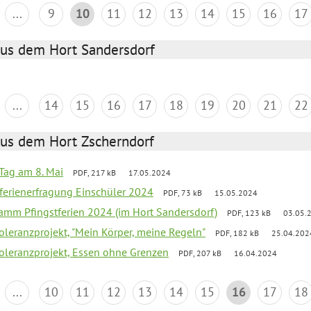
...
9
10
11
12
13
14
15
16
17
aus dem Hort Sandersdorf
...
14
15
16
17
18
19
20
21
22
aus dem Hort Zscherndorf
Tag am 8. Mai
PDF, 217 kB
17.05.2024
ferienerfragung Einschüler 2024
PDF, 73 kB
15.05.2024
ramm Pfingstferien 2024 (im Hort Sandersdorf)
PDF, 123 kB
03.05.
Toleranzprojekt, "Mein Körper, meine Regeln"
PDF, 182 kB
25.04.202
Toleranzprojekt, Essen ohne Grenzen
PDF, 207 kB
16.04.2024
...
10
11
12
13
14
15
16
17
18