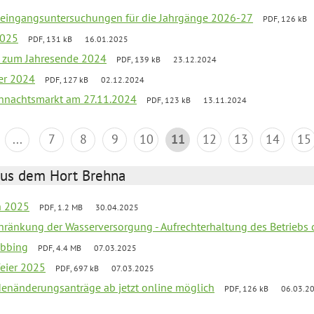
uleingangsuntersuchungen für die Jahrgänge 2026-27
PDF, 126 kB
2025
PDF, 131 kB
16.01.2025
ef zum Jahresende 2024
PDF, 139 kB
23.12.2024
er 2024
PDF, 127 kB
02.12.2024
hnachtsmarkt am 27.11.2024
PDF, 123 kB
13.11.2024
...
7
8
9
10
11
12
13
14
15
aus dem Hort Brehna
en 2025
PDF, 1.2 MB
30.04.2025
chränkung der Wasserversorgung - Aufrechterhaltung des Betriebs 
obbing
PDF, 4.4 MB
07.03.2025
feier 2025
PDF, 697 kB
07.03.2025
denänderungsanträge ab jetzt online möglich
PDF, 126 kB
06.03.2