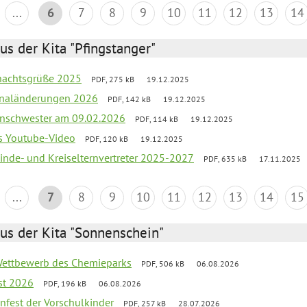
...
6
7
8
9
10
11
12
13
14
us der Kita "Pfingstanger"
hnachtsgrüße 2025
PDF, 275 kB
19.12.2025
sonaländerungen 2026
PDF, 142 kB
19.12.2025
nschwester am 09.02.2026
PDF, 114 kB
19.12.2025
s Youtube-Video
PDF, 120 kB
19.12.2025
inde- und Kreiselternvertreter 2025-2027
PDF, 635 kB
17.11.2025
...
7
8
9
10
11
12
13
14
15
us der Kita "Sonnenschein"
 Wettbewerb des Chemieparks
PDF, 506 kB
06.08.2026
st 2026
PDF, 196 kB
06.08.2026
enfest der Vorschulkinder
PDF, 257 kB
28.07.2026