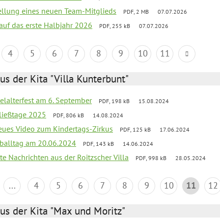
tellung eines neuen Team-Mitglieds
PDF, 2 MB
07.07.2026
 auf das erste Halbjahr 2026
PDF, 255 kB
07.07.2026
4
5
6
7
8
9
10
11
us der Kita "Villa Kunterbunt"
elalterfest am 6. September
PDF, 198 kB
15.08.2024
ließtage 2025
PDF, 806 kB
14.08.2024
neues Video zum Kindertags-Zirkus
PDF, 125 kB
17.06.2024
balltag am 20.06.2024
PDF, 143 kB
14.06.2024
te Nachrichten aus der Roitzscher Villa
PDF, 998 kB
28.05.2024
...
4
5
6
7
8
9
10
11
12
us der Kita "Max und Moritz"