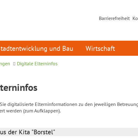
Barrierefreiheit
Ko
Stadtentwicklung und Bau
Wirtschaft
ungen
Digitale Elterninfos
lterninfos
ie digitalisierte Elterninformationen zu den jeweiligen Betreuun
iert werden (zum Aufklappen).
us der Kita "Borstel"