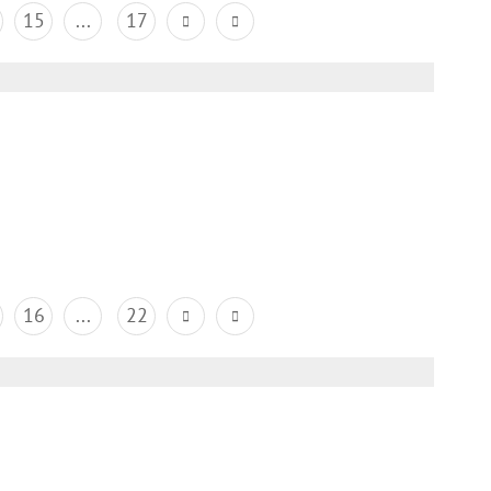
15
...
17
16
...
22