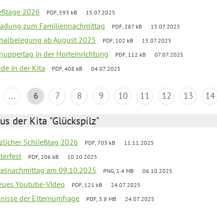
ießtage 2026
PDF, 593 kB
15.07.2025
ladung zum Familiennachmittag
PDF, 287 kB
15.07.2025
onalbelegung ab August 2025
PDF, 102 kB
15.07.2025
uppertag in der Horteinrichtung
PDF, 112 kB
07.07.2025
ude in der Kita
PDF, 408 kB
04.07.2025
...
6
7
8
9
10
11
12
13
14
us der Kita "Glückspilz"
tzlicher Schließtag 2026
PDF, 703 kB
11.11.2025
terfest
PDF, 206 kB
10.10.2025
telnachmittag am 09.10.2025
PNG, 1.4 MB
06.10.2025
neues Youtube-Video
PDF, 121 kB
24.07.2025
bnisse der Elternumfrage
PDF, 3.8 MB
24.07.2025