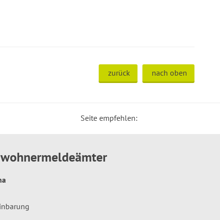
zurück
nach oben
Seite empfehlen:
inwohnermeldeämter
hna
einbarung