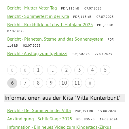
Bericht - Mutter-Vater-Tag
PDF, 113 kB
07.07.2025
Bericht - Sommerfest in der Kita
PDF, 113 kB
07.07.2025
Bericht - Rückblick auf das 1. Halbjahr 2025
PDF, 85 kB
07.07.2025
Bericht - Planeten, Sterne und das Sonnensystem
PDF,
114 kB
02.07.2025
Bericht - Ausflug zum Igelmizzi
PDF, 302 kB
27.03.2025
1
...
2
3
4
5
6
7
8
9
10
11
Informationen aus der Kita "Villa Kunterbunt"
Bericht - Der Sommer in der Villa
PDF, 391 kB
15.08.2024
Ankündigung - Schließtage 2025
PDF, 806 kB
14.08.2024
Information - Ein neues Video zum Kindertags-Zirkus