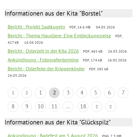
Informationen aus der Kita "Borstel"
Bericht - Projekt Saatkugeln
PDF, 14.6 MB
04.05.2026
Bericht - Thema Haustiere: Eine Entdeckungsreise
PDF,
427 kB
16.04.2026
Bericht - Osterzeit in der Kita 2026
PDF, 465 kB
26.03.2026
Ankündigung - Fotografentermine
PDF, 174 kB
26.03.2026
Bericht - Osterfeier der Krippenkinder
PDF, 385 kB
24.03.2026
1
2
3
4
5
6
7
8
9
10
11
...
18
Informationen aus der Kita "Glückspilz"
Ankündigung - Badefest am 5. August 2026
PNG, 2.5 MB