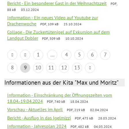
Bericht - Ein besonderer Gast in der Weihnachtszeit
PDF,
88 kB
03.12.2024
Information - Ein neues Video auf Youtube zur
Drachenwoche
PDF, 109 kB
25.10.2024
Collage - Die Zuckertütenigel auf Exkursion auf dem
Landgut Dobler
PDF, 509 kB
10.10.2024
1
...
4
5
6
7
8
9
10
11
12
13
Informationen aus der Kita "Max und Moritz"
Information - Einschränkung der Öffnungszeiten vom
18.04.-19.04.2024
PDF, 740 kB
18.04.2024
Vorschau - Aktuelles im April
PDF, 219 kB
02.04.2024
Bericht - Ausflug in das Igelmizzi
PDF, 475 kB
28.03.2024
Information - Jahresplan 2024
PDF, 482 kB
04.03.2024