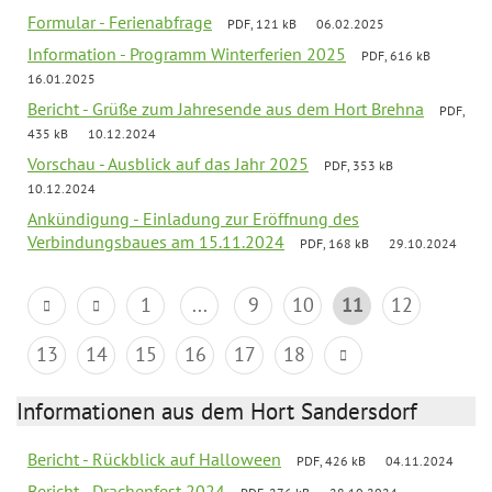
Formular - Ferienabfrage
PDF, 121 kB
06.02.2025
Information - Programm Winterferien 2025
PDF, 616 kB
16.01.2025
Bericht - Grüße zum Jahresende aus dem Hort Brehna
PDF,
435 kB
10.12.2024
Vorschau - Ausblick auf das Jahr 2025
PDF, 353 kB
10.12.2024
Ankündigung - Einladung zur Eröffnung des
Verbindungsbaues am 15.11.2024
PDF, 168 kB
29.10.2024
1
...
9
10
11
12
13
14
15
16
17
18
Informationen aus dem Hort Sandersdorf
Bericht - Rückblick auf Halloween
PDF, 426 kB
04.11.2024
Bericht - Drachenfest 2024