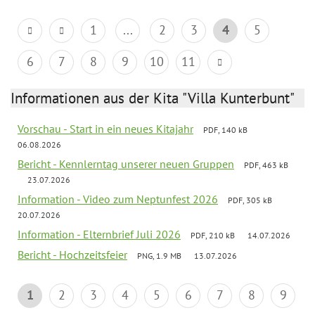
1
...
2
3
4
5
6
7
8
9
10
11
Informationen aus der Kita "Villa Kunterbunt"
Vorschau - Start in ein neues Kitajahr
PDF, 140 kB
06.08.2026
Bericht - Kennlerntag unserer neuen Gruppen
PDF, 463 kB
23.07.2026
Information - Video zum Neptunfest 2026
PDF, 305 kB
20.07.2026
Information - Elternbrief Juli 2026
PDF, 210 kB
14.07.2026
Bericht - Hochzeitsfeier
PNG, 1.9 MB
13.07.2026
1
2
3
4
5
6
7
8
9