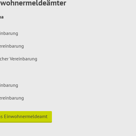
inwohnermeldeämter
hna
einbarung
ereinbarung
icher Vereinbarung
einbarung
ereinbarung
das Einwohnermeldeamt