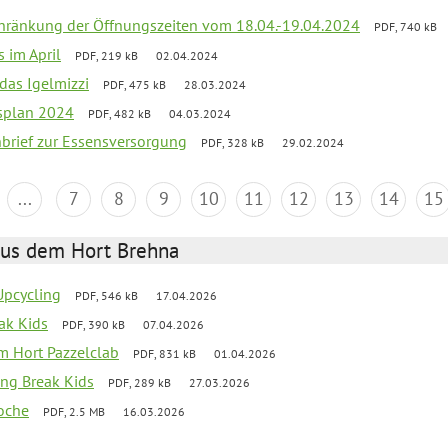
chränkung der Öffnungszeiten vom 18.04.-19.04.2024
PDF, 740 kB
s im April
PDF, 219 kB
02.04.2024
 das Igelmizzi
PDF, 475 kB
28.03.2024
esplan 2024
PDF, 482 kB
04.03.2024
nbrief zur Essensversorgung
PDF, 328 kB
29.02.2024
...
7
8
9
10
11
12
13
14
15
aus dem Hort Brehna
 Upcycling
PDF, 546 kB
17.04.2026
eak Kids
PDF, 390 kB
07.04.2026
 im Hort Pazzelclab
PDF, 831 kB
01.04.2026
ng Break Kids
PDF, 289 kB
27.03.2026
oche
PDF, 2.5 MB
16.03.2026