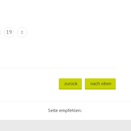
19
zurück
nach oben
Seite empfehlen: