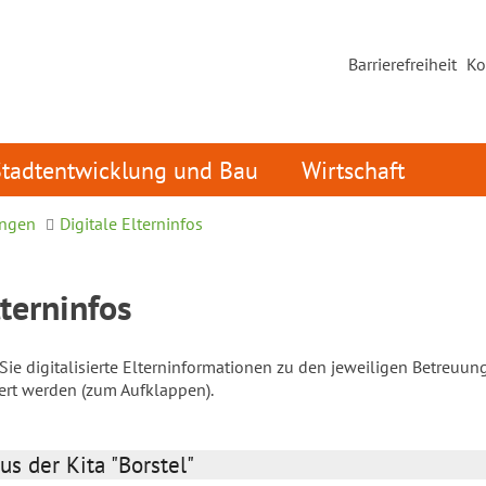
Barrierefreiheit
Ko
Stadtentwicklung und Bau
Wirtschaft
ungen
Digitale Elterninfos
lterninfos
ie digitalisierte Elterninformationen zu den jeweiligen Betreuun
iert werden (zum Aufklappen).
us der Kita "Borstel"