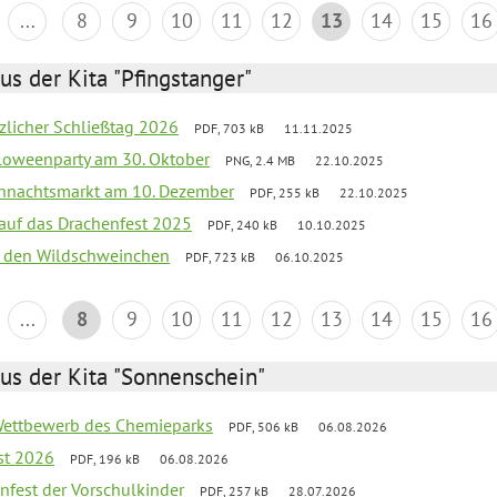
...
8
9
10
11
12
13
14
15
16
us der Kita "Pfingstanger"
tzlicher Schließtag 2026
PDF, 703 kB
11.11.2025
loweenparty am 30. Oktober
PNG, 2.4 MB
22.10.2025
hnachtsmarkt am 10. Dezember
PDF, 255 kB
22.10.2025
 auf das Drachenfest 2025
PDF, 240 kB
10.10.2025
bei den Wildschweinchen
PDF, 723 kB
06.10.2025
...
8
9
10
11
12
13
14
15
16
us der Kita "Sonnenschein"
 Wettbewerb des Chemieparks
PDF, 506 kB
06.08.2026
st 2026
PDF, 196 kB
06.08.2026
enfest der Vorschulkinder
PDF, 257 kB
28.07.2026