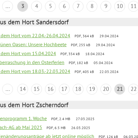
...
3
4
5
6
7
8
9
10
11
aus dem Hort Sandersdorf
s dem Hort vom 22.04.-26.04.2024
PDF, 364 kB
29.04.2024
grünen Oasen: Unsere Hochbeete
PDF, 255 kB
29.04.2024
s dem Hort vom 15.04.2024
PDF, 354 kB
18.04.2024
 Überraschung in den Osterferien
PDF, 182 kB
05.04.2024
s dem Hort vom 18.03.-22.03.2024
PDF, 405 kB
22.03.2024
...
14
15
16
17
18
19
20
21
22
aus dem Hort Zscherndorf
rienprogramm 1. Woche
PDF, 2.4 MB
27.03.2025
ach-AG ab Mai 2025
PDF, 6.5 MB
26.03.2025
denänderungsanträge ab jetzt online möglich
PDF, 126 kB
06.03.2