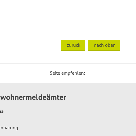
zurück
nach oben
Seite empfehlen:
inwohnermeldeämter
hna
einbarung