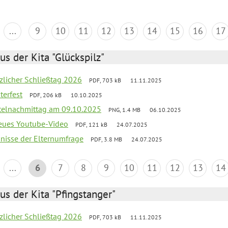
...
9
10
11
12
13
14
15
16
17
us der Kita "Glückspilz"
tzlicher Schließtag 2026
PDF, 703 kB
11.11.2025
terfest
PDF, 206 kB
10.10.2025
telnachmittag am 09.10.2025
PNG, 1.4 MB
06.10.2025
neues Youtube-Video
PDF, 121 kB
24.07.2025
bnisse der Elternumfrage
PDF, 3.8 MB
24.07.2025
...
6
7
8
9
10
11
12
13
14
us der Kita "Pfingstanger"
tzlicher Schließtag 2026
PDF, 703 kB
11.11.2025