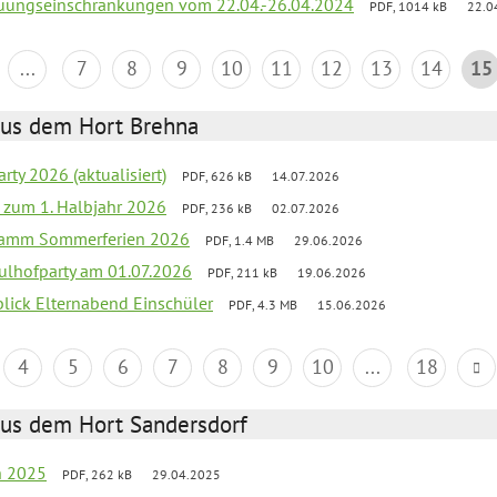
reuungseinschränkungen vom 22.04.-26.04.2024
PDF, 1014 kB
22.0
...
7
8
9
10
11
12
13
14
15
aus dem Hort Brehna
rty 2026 (aktualisiert)
PDF, 626 kB
14.07.2026
ef zum 1. Halbjahr 2026
PDF, 236 kB
02.07.2026
gramm Sommerferien 2026
PDF, 1.4 MB
29.06.2026
ulhofparty am 01.07.2026
PDF, 211 kB
19.06.2026
blick Elternabend Einschüler
PDF, 4.3 MB
15.06.2026
4
5
6
7
8
9
10
...
18
aus dem Hort Sandersdorf
en 2025
PDF, 262 kB
29.04.2025