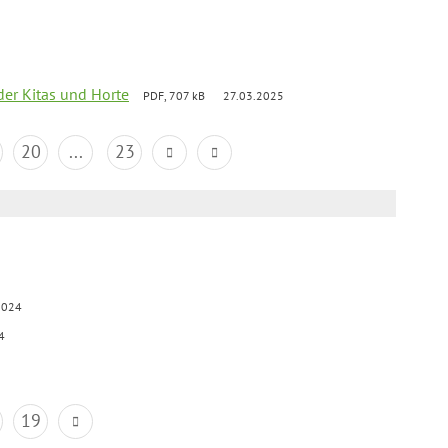
der Kitas und Horte
PDF, 707 kB
27.03.2025
20
...
23
2024
4
19