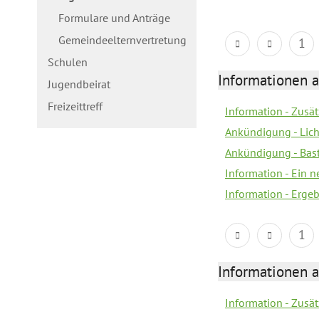
Formulare und Anträge
Gemeindeelternvertretung
1
Schulen
Informationen a
Jugendbeirat
Freizeittreff
Information - Zusä
Ankündigung - Lich
Ankündigung - Bas
Information - Ein 
Information - Erge
1
Informationen a
Information - Zusä