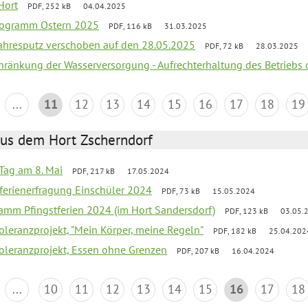
Hort
PDF, 252 kB
04.04.2025
programm Ostern 2025
PDF, 116 kB
31.03.2025
jahresputz verschoben auf den 28.05.2025
PDF, 72 kB
28.03.2025
chränkung der Wasserversorgung - Aufrechterhaltung des Betriebs 
...
11
12
13
14
15
16
17
18
19
aus dem Hort Zscherndorf
Tag am 8. Mai
PDF, 217 kB
17.05.2024
ferienerfragung Einschüler 2024
PDF, 73 kB
15.05.2024
ramm Pfingstferien 2024 (im Hort Sandersdorf)
PDF, 123 kB
03.05.
Toleranzprojekt, "Mein Körper, meine Regeln"
PDF, 182 kB
25.04.202
Toleranzprojekt, Essen ohne Grenzen
PDF, 207 kB
16.04.2024
...
10
11
12
13
14
15
16
17
18