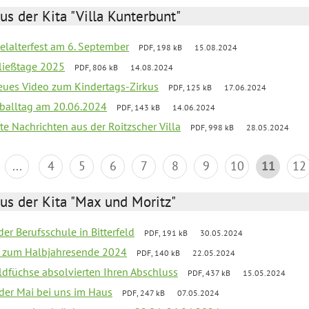
us der Kita "Villa Kunterbunt"
elalterfest am 6. September
PDF, 198 kB
15.08.2024
ließtage 2025
PDF, 806 kB
14.08.2024
neues Video zum Kindertags-Zirkus
PDF, 125 kB
17.06.2024
balltag am 20.06.2024
PDF, 143 kB
14.06.2024
te Nachrichten aus der Roitzscher Villa
PDF, 998 kB
28.05.2024
...
4
5
6
7
8
9
10
11
12
us der Kita "Max und Moritz"
der Berufsschule in Bitterfeld
PDF, 191 kB
30.05.2024
ief zum Halbjahresende 2024
PDF, 140 kB
22.05.2024
aldfüchse absolvierten Ihren Abschluss
PDF, 437 kB
15.05.2024
 der Mai bei uns im Haus
PDF, 247 kB
07.05.2024