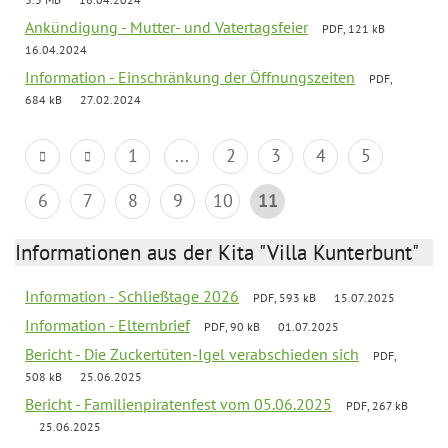
Ankündigung - Mutter- und Vatertagsfeier
PDF, 121 kB
16.04.2024
Information - Einschränkung der Öffnungszeiten
PDF,
684 kB
27.02.2024
1
...
2
3
4
5
6
7
8
9
10
11
Informationen aus der Kita "Villa Kunterbunt"
Information - Schließtage 2026
PDF, 593 kB
15.07.2025
Information - Elternbrief
PDF, 90 kB
01.07.2025
Bericht - Die Zuckertüten-Igel verabschieden sich
PDF,
508 kB
25.06.2025
Bericht - Familienpiratenfest vom 05.06.2025
PDF, 267 kB
25.06.2025