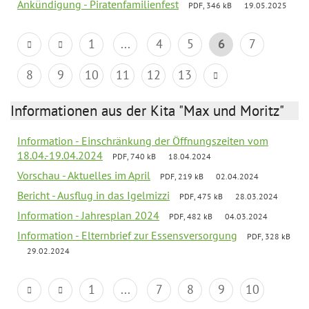
Ankündigung - Piratenfamilienfest
PDF, 346 kB
19.05.2025
1
...
4
5
6
7
8
9
10
11
12
13
Informationen aus der Kita "Max und Moritz"
Information - Einschränkung der Öffnungszeiten vom
18.04.-19.04.2024
PDF, 740 kB
18.04.2024
Vorschau - Aktuelles im April
PDF, 219 kB
02.04.2024
Bericht - Ausflug in das Igelmizzi
PDF, 475 kB
28.03.2024
Information - Jahresplan 2024
PDF, 482 kB
04.03.2024
Information - Elternbrief zur Essensversorgung
PDF, 328 kB
29.02.2024
1
...
7
8
9
10