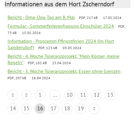
Informationen aus dem Hort Zscherndorf
Bericht - Oma-Opa-Tag am 8. Mai
PDF, 217 kB
17.05.2024
Formular - Sommerferienerfragung Einschüler 2024
PDF,
73 kB
15.05.2024
Information - Programm Pfingstferien 2024 (im Hort
Sandersdorf)
PDF, 123 kB
03.05.2024
Bericht - 4. Woche Toleranzprojekt, "Mein Körper, meine
Regeln"
PDF, 182 kB
25.04.2024
Bericht - 3. Woche Toleranzprojekt, Essen ohne Grenzen
PDF, 207 kB
16.04.2024
1
...
10
11
12
13
14
15
16
17
18
19