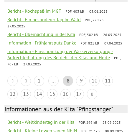
Bericht - Kochspaß im MGT
PDF, 403 kB
05.06.2025
Bericht - Ein besonderer Tag im Wald
PDF, 270 kB
27.05.2025
Bericht - Übernachtung in der Kita
PDF, 582 kB
26.05.2025
Information - Frühjahrsputz Danke
PDF, 821 kB
07.04.2025
Information - Einschränkung der Wasserversorgung -
Aufrechterhaltung des Betriebs der Kitas und Horte
PDF,
707 kB
27.03.2025
1
...
8
9
10
11
12
13
14
15
16
17
Informationen aus der Kita "Pfingstanger"
Bericht - Weltkindertag in der Kita
PDF, 299 kB
23.09.2025
Bericht - Kleine Löwen sagen NEIN
PDF, 217 kB
08.09.2025