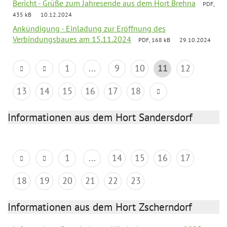
Bericht - Grüße zum Jahresende aus dem Hort Brehna
PDF,
435 kB
10.12.2024
Ankündigung - Einladung zur Eröffnung des
Verbindungsbaues am 15.11.2024
PDF, 168 kB
29.10.2024
1
...
9
10
11
12
13
14
15
16
17
18
Informationen aus dem Hort Sandersdorf
1
...
14
15
16
17
18
19
20
21
22
23
Informationen aus dem Hort Zscherndorf