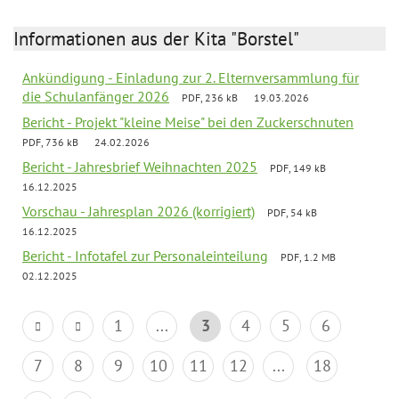
Informationen aus der Kita "Borstel"
Ankündigung - Einladung zur 2. Elternversammlung für
die Schulanfänger 2026
PDF, 236 kB
19.03.2026
Bericht - Projekt "kleine Meise" bei den Zuckerschnuten
PDF, 736 kB
24.02.2026
Bericht - Jahresbrief Weihnachten 2025
PDF, 149 kB
16.12.2025
Vorschau - Jahresplan 2026 (korrigiert)
PDF, 54 kB
16.12.2025
Bericht - Infotafel zur Personaleinteilung
PDF, 1.2 MB
02.12.2025
1
...
3
4
5
6
7
8
9
10
11
12
...
18