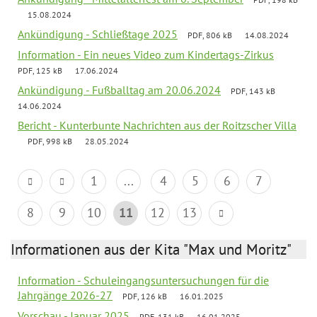
15.08.2024
Ankündigung - Schließtage 2025
PDF, 806 kB
14.08.2024
Information - Ein neues Video zum Kindertags-Zirkus
PDF, 125 kB
17.06.2024
Ankündigung - Fußballtag am 20.06.2024
PDF, 143 kB
14.06.2024
Bericht - Kunterbunte Nachrichten aus der Roitzscher Villa
PDF, 998 kB
28.05.2024
1
...
4
5
6
7
8
9
10
11
12
13
Informationen aus der Kita "Max und Moritz"
Information - Schuleingangsuntersuchungen für die
Jahrgänge 2026-27
PDF, 126 kB
16.01.2025
Vorschau - Januar 2025
PDF, 131 kB
16.01.2025