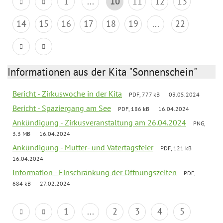
1
...
10
11
12
13
14
15
16
17
18
19
...
22
Informationen aus der Kita "Sonnenschein"
Bericht - Zirkuswoche in der Kita
PDF, 777 kB
03.05.2024
Bericht - Spaziergang am See
PDF, 186 kB
16.04.2024
Ankündigung - Zirkusveranstaltung am 26.04.2024
PNG,
3.3 MB
16.04.2024
Ankündigung - Mutter- und Vatertagsfeier
PDF, 121 kB
16.04.2024
Information - Einschränkung der Öffnungszeiten
PDF,
684 kB
27.02.2024
1
...
2
3
4
5