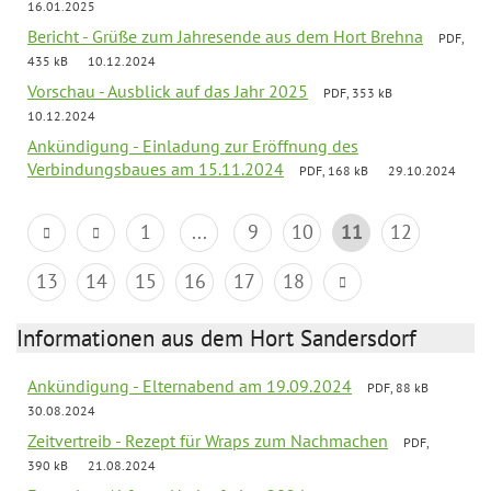
16.01.2025
Bericht - Grüße zum Jahresende aus dem Hort Brehna
PDF,
435 kB
10.12.2024
Vorschau - Ausblick auf das Jahr 2025
PDF, 353 kB
10.12.2024
Ankündigung - Einladung zur Eröffnung des
Verbindungsbaues am 15.11.2024
PDF, 168 kB
29.10.2024
1
...
9
10
11
12
13
14
15
16
17
18
Informationen aus dem Hort Sandersdorf
Ankündigung - Elternabend am 19.09.2024
PDF, 88 kB
30.08.2024
Zeitvertreib - Rezept für Wraps zum Nachmachen
PDF,
390 kB
21.08.2024