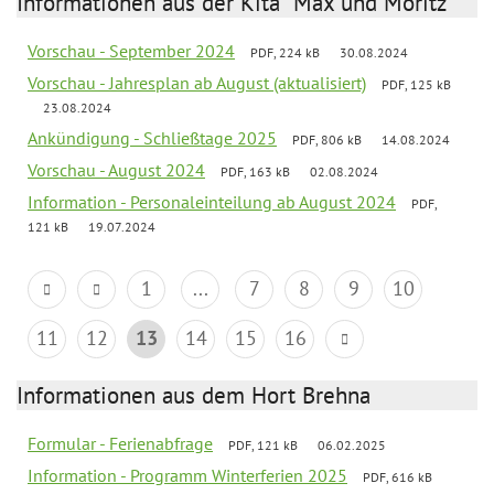
Informationen aus der Kita "Max und Moritz"
Vorschau - September 2024
PDF, 224 kB
30.08.2024
Vorschau - Jahresplan ab August (aktualisiert)
PDF, 125 kB
23.08.2024
Ankündigung - Schließtage 2025
PDF, 806 kB
14.08.2024
Vorschau - August 2024
PDF, 163 kB
02.08.2024
Information - Personaleinteilung ab August 2024
PDF,
121 kB
19.07.2024
1
...
7
8
9
10
11
12
13
14
15
16
Informationen aus dem Hort Brehna
Formular - Ferienabfrage
PDF, 121 kB
06.02.2025
Information - Programm Winterferien 2025
PDF, 616 kB