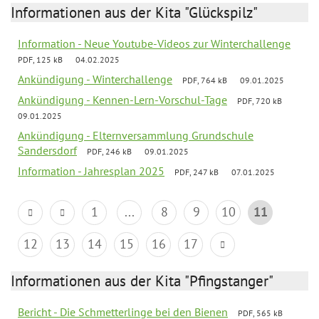
Informationen aus der Kita "Glückspilz"
Information - Neue Youtube-Videos zur Winterchallenge
PDF, 125 kB
04.02.2025
Ankündigung - Winterchallenge
PDF, 764 kB
09.01.2025
Ankündigung - Kennen-Lern-Vorschul-Tage
PDF, 720 kB
09.01.2025
Ankündigung - Elternversammlung Grundschule
Sandersdorf
PDF, 246 kB
09.01.2025
Information - Jahresplan 2025
PDF, 247 kB
07.01.2025
1
...
8
9
10
11
12
13
14
15
16
17
Informationen aus der Kita "Pfingstanger"
Bericht - Die Schmetterlinge bei den Bienen
PDF, 565 kB