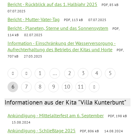
Bericht - Rückblick auf das 1. Halbjahr 2025
PDF, 85 kB
07.07.2025
Bericht - Mutter-Vater-Tag
PDF, 113 kB
07.07.2025
Bericht - Planeten, Sterne und das Sonnensystem
PDF,
114 kB
02.07.2025
Information - Einschränkung der Wasserversorgung -
Aufrechterhaltung des Betriebs der Kitas und Horte
PDF,
707 kB
27.03.2025
1
...
2
3
4
5
6
7
8
9
10
11
Informationen aus der Kita "Villa Kunterbunt"
Ankündigung - Mittelalterfest am 6. September
PDF, 198 kB
15.08.2024
Ankündigung - Schließtage 2025
PDF, 806 kB
14.08.2024