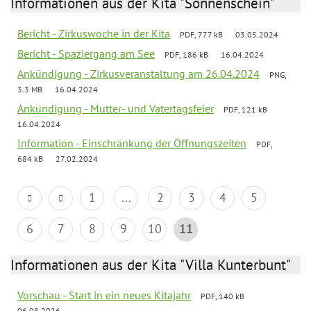
Informationen aus der Kita "Sonnenschein"
Bericht - Zirkuswoche in der Kita
PDF, 777 kB
03.05.2024
Bericht - Spaziergang am See
PDF, 186 kB
16.04.2024
Ankündigung - Zirkusveranstaltung am 26.04.2024
PNG,
3.3 MB
16.04.2024
Ankündigung - Mutter- und Vatertagsfeier
PDF, 121 kB
16.04.2024
Information - Einschränkung der Öffnungszeiten
PDF,
684 kB
27.02.2024
1
...
2
3
4
5
6
7
8
9
10
11
Informationen aus der Kita "Villa Kunterbunt"
Vorschau - Start in ein neues Kitajahr
PDF, 140 kB
06.08.2026