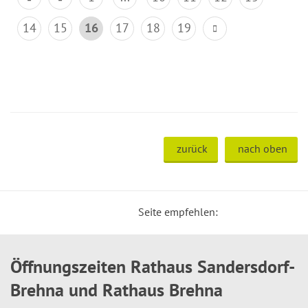
14
15
16
17
18
19
zurück
nach oben
Seite empfehlen:
Öffnungszeiten Rathaus Sandersdorf-
Brehna und Rathaus Brehna