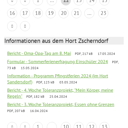
1
...
12
13
14
15
16
17
18
19
20
21
...
23
Informationen aus dem Hort Zscherndorf
Bericht - Oma-Opa-Tag am 8. Mai
PDF, 217 kB
17.05.2024
Formular - Sommerferienerfragung Einschüler 2024
PDF,
73 kB
15.05.2024
Information - Programm Pfingstferien 2024 (im Hort
Sandersdorf)
PDF, 123 kB
03.05.2024
Bericht - 4. Woche Toleranzprojekt, "Mein Körper, meine
Regeln"
PDF, 182 kB
25.04.2024
Bericht - 3. Woche Toleranzprojekt, Essen ohne Grenzen
PDF, 207 kB
16.04.2024
1
...
10
11
12
13