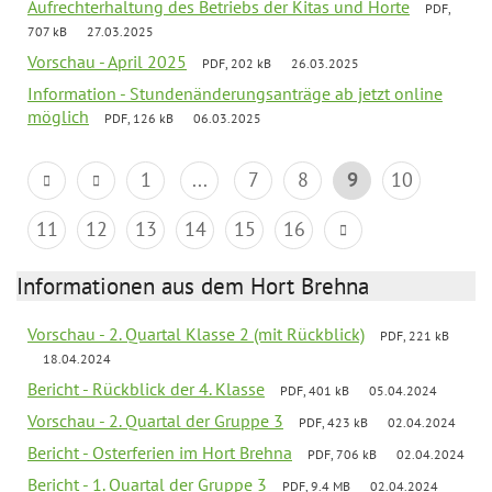
Aufrechterhaltung des Betriebs der Kitas und Horte
PDF,
707 kB
27.03.2025
Vorschau - April 2025
PDF, 202 kB
26.03.2025
Information - Stundenänderungsanträge ab jetzt online
möglich
PDF, 126 kB
06.03.2025
1
...
7
8
9
10
11
12
13
14
15
16
Informationen aus dem Hort Brehna
Vorschau - 2. Quartal Klasse 2 (mit Rückblick)
PDF, 221 kB
18.04.2024
Bericht - Rückblick der 4. Klasse
PDF, 401 kB
05.04.2024
Vorschau - 2. Quartal der Gruppe 3
PDF, 423 kB
02.04.2024
Bericht - Osterferien im Hort Brehna
PDF, 706 kB
02.04.2024
Bericht - 1. Quartal der Gruppe 3
PDF, 9.4 MB
02.04.2024