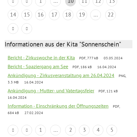
1
...
10
11
12
13
14
15
16
17
18
19
...
22
Informationen aus der Kita "Sonnenschein"
Bericht - Zirkuswoche in der Kita
PDF, 777 kB
03.05.2024
Bericht - Spaziergang am See
PDF, 186 kB
16.04.2024
Ankündigung - Zirkusveranstaltung am 26.04.2024
PNG,
3.3 MB
16.04.2024
Ankündigung - Mutter- und Vatertagsfeier
PDF, 121 kB
16.04.2024
Information - Einschränkung der Öffnungszeiten
PDF,
684 kB
27.02.2024
1
...
2
3
4
5