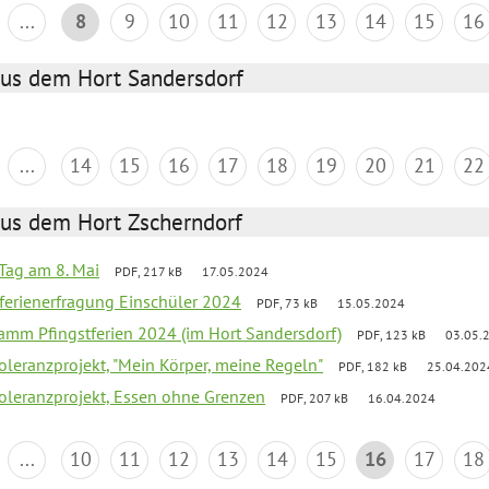
...
8
9
10
11
12
13
14
15
16
aus dem Hort Sandersdorf
...
14
15
16
17
18
19
20
21
22
aus dem Hort Zscherndorf
Tag am 8. Mai
PDF, 217 kB
17.05.2024
ferienerfragung Einschüler 2024
PDF, 73 kB
15.05.2024
ramm Pfingstferien 2024 (im Hort Sandersdorf)
PDF, 123 kB
03.05.
Toleranzprojekt, "Mein Körper, meine Regeln"
PDF, 182 kB
25.04.202
Toleranzprojekt, Essen ohne Grenzen
PDF, 207 kB
16.04.2024
...
10
11
12
13
14
15
16
17
18