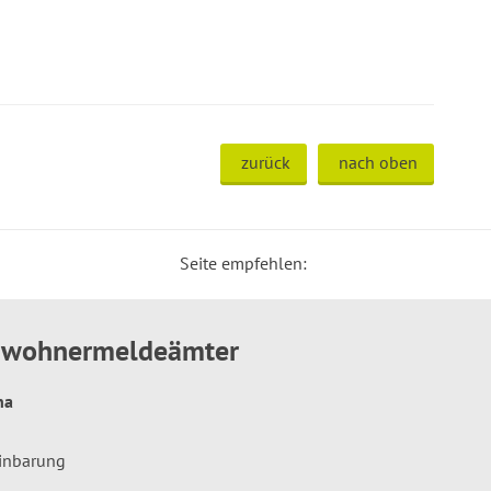
zurück
nach oben
Seite empfehlen:
inwohnermeldeämter
hna
einbarung