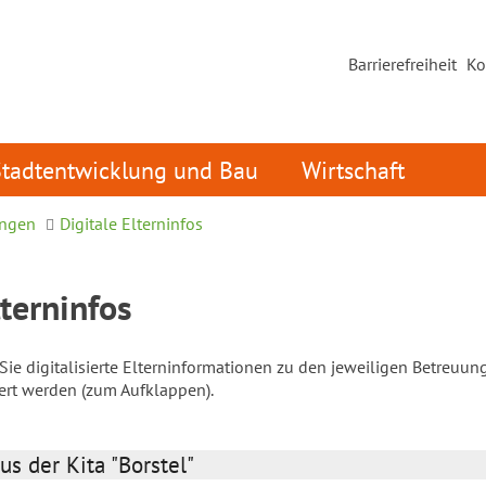
Barrierefreiheit
Ko
Stadtentwicklung und Bau
Wirtschaft
ungen
Digitale Elterninfos
lterninfos
ie digitalisierte Elterninformationen zu den jeweiligen Betreuun
iert werden (zum Aufklappen).
us der Kita "Borstel"