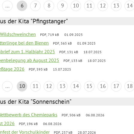
...
6
7
8
9
10
11
12
13
14
us der Kita "Pfingstanger"
er Wildschweinchen
PDF, 719 kB
01.09.2025
tterlinge bei den Bienen
PDF, 565 kB
01.09.2025
nbrief zum 1. Halbjahr 2025
PDF, 131 kB
18.07.2025
ppenbelegung ab August 2025
PDF, 133 kB
18.07.2025
ießtage 2026
PDF, 593 kB
15.07.2025
...
10
11
12
13
14
15
16
17
18
us der Kita "Sonnenschein"
 Wettbewerb des Chemieparks
PDF, 506 kB
06.08.2026
st 2026
PDF, 196 kB
06.08.2026
enfest der Vorschulkinder
PDF, 257 kB
28.07.2026