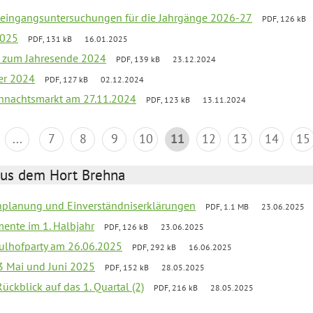
uleingangsuntersuchungen für die Jahrgänge 2026-27
PDF, 126 kB
2025
PDF, 131 kB
16.01.2025
ef zum Jahresende 2024
PDF, 139 kB
23.12.2024
er 2024
PDF, 127 kB
02.12.2024
hnachtsmarkt am 27.11.2024
PDF, 123 kB
13.11.2024
...
7
8
9
10
11
12
13
14
15
aus dem Hort Brehna
enplanung und Einverständniserklärungen
PDF, 1.1 MB
23.06.2025
mente im 1. Halbjahr
PDF, 126 kB
23.06.2025
ulhofparty am 26.06.2025
PDF, 292 kB
16.06.2025
3 Mai und Juni 2025
PDF, 152 kB
28.05.2025
Rückblick auf das 1. Quartal (2)
PDF, 216 kB
28.05.2025