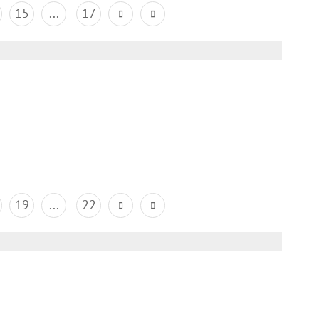
15
...
17
19
...
22