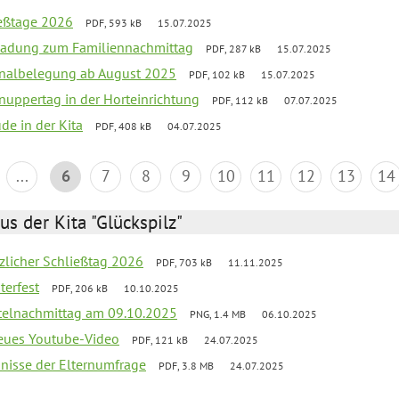
ießtage 2026
PDF, 593 kB
15.07.2025
ladung zum Familiennachmittag
PDF, 287 kB
15.07.2025
onalbelegung ab August 2025
PDF, 102 kB
15.07.2025
uppertag in der Horteinrichtung
PDF, 112 kB
07.07.2025
ude in der Kita
PDF, 408 kB
04.07.2025
...
6
7
8
9
10
11
12
13
14
us der Kita "Glückspilz"
tzlicher Schließtag 2026
PDF, 703 kB
11.11.2025
terfest
PDF, 206 kB
10.10.2025
telnachmittag am 09.10.2025
PNG, 1.4 MB
06.10.2025
neues Youtube-Video
PDF, 121 kB
24.07.2025
bnisse der Elternumfrage
PDF, 3.8 MB
24.07.2025