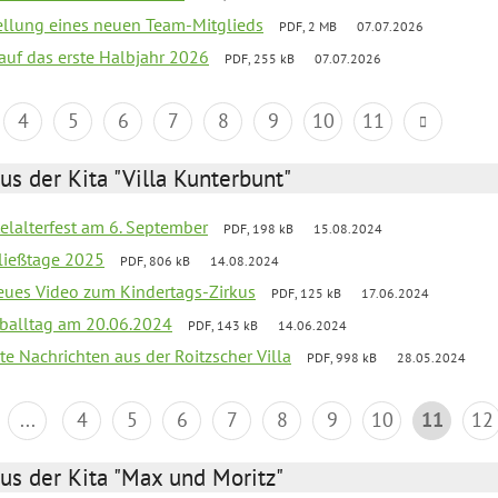
tellung eines neuen Team-Mitglieds
PDF, 2 MB
07.07.2026
 auf das erste Halbjahr 2026
PDF, 255 kB
07.07.2026
4
5
6
7
8
9
10
11
us der Kita "Villa Kunterbunt"
elalterfest am 6. September
PDF, 198 kB
15.08.2024
ließtage 2025
PDF, 806 kB
14.08.2024
neues Video zum Kindertags-Zirkus
PDF, 125 kB
17.06.2024
balltag am 20.06.2024
PDF, 143 kB
14.06.2024
te Nachrichten aus der Roitzscher Villa
PDF, 998 kB
28.05.2024
...
4
5
6
7
8
9
10
11
12
us der Kita "Max und Moritz"