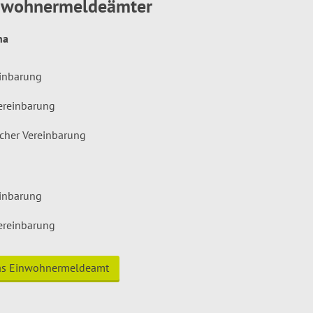
inwohnermeldeämter
hna
einbarung
ereinbarung
icher Vereinbarung
einbarung
ereinbarung
das Einwohnermeldeamt