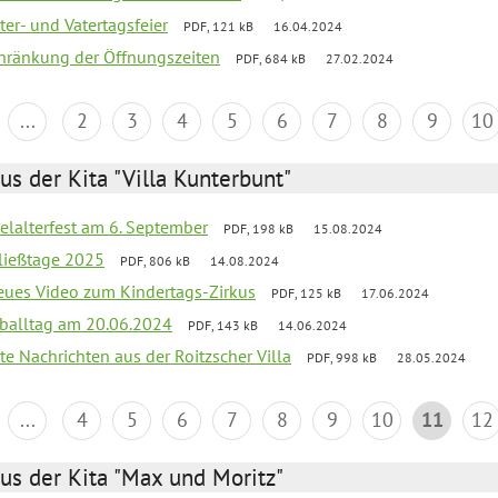
er- und Vatertagsfeier
PDF, 121 kB
16.04.2024
chränkung der Öffnungszeiten
PDF, 684 kB
27.02.2024
...
2
3
4
5
6
7
8
9
10
us der Kita "Villa Kunterbunt"
elalterfest am 6. September
PDF, 198 kB
15.08.2024
ließtage 2025
PDF, 806 kB
14.08.2024
neues Video zum Kindertags-Zirkus
PDF, 125 kB
17.06.2024
balltag am 20.06.2024
PDF, 143 kB
14.06.2024
te Nachrichten aus der Roitzscher Villa
PDF, 998 kB
28.05.2024
...
4
5
6
7
8
9
10
11
12
us der Kita "Max und Moritz"