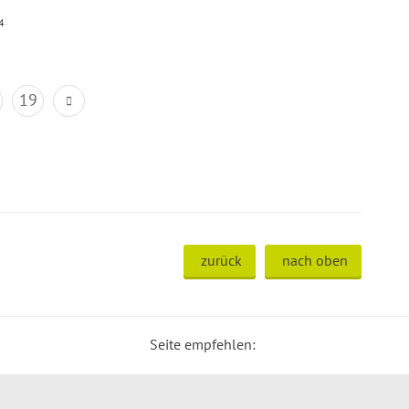
4
19
zurück
nach oben
Seite empfehlen: