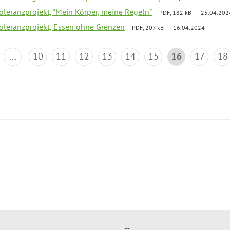
Toleranzprojekt, "Mein Körper, meine Regeln"
PDF, 182 kB
25.04.202
Toleranzprojekt, Essen ohne Grenzen
PDF, 207 kB
16.04.2024
...
10
11
12
13
14
15
16
17
18