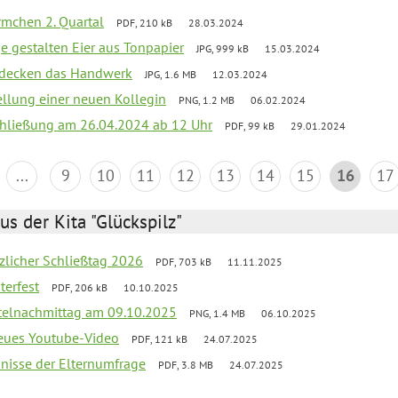
mchen 2. Quartal
PDF, 210 kB
28.03.2024
e gestalten Eier aus Tonpapier
JPG, 999 kB
15.03.2024
ntdecken das Handwerk
JPG, 1.6 MB
12.03.2024
ellung einer neuen Kollegin
PNG, 1.2 MB
06.02.2024
schließung am 26.04.2024 ab 12 Uhr
PDF, 99 kB
29.01.2024
...
9
10
11
12
13
14
15
16
17
us der Kita "Glückspilz"
tzlicher Schließtag 2026
PDF, 703 kB
11.11.2025
terfest
PDF, 206 kB
10.10.2025
telnachmittag am 09.10.2025
PNG, 1.4 MB
06.10.2025
neues Youtube-Video
PDF, 121 kB
24.07.2025
bnisse der Elternumfrage
PDF, 3.8 MB
24.07.2025