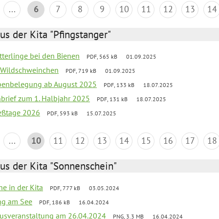
...
6
7
8
9
10
11
12
13
14
us der Kita "Pfingstanger"
tterlinge bei den Bienen
PDF, 565 kB
01.09.2025
er Wildschweinchen
PDF, 719 kB
01.09.2025
ppenbelegung ab August 2025
PDF, 133 kB
18.07.2025
nbrief zum 1. Halbjahr 2025
PDF, 131 kB
18.07.2025
ießtage 2026
PDF, 593 kB
15.07.2025
...
10
11
12
13
14
15
16
17
18
us der Kita "Sonnenschein"
he in der Kita
PDF, 777 kB
03.05.2024
ang am See
PDF, 186 kB
16.04.2024
kusveranstaltung am 26.04.2024
PNG, 3.3 MB
16.04.2024