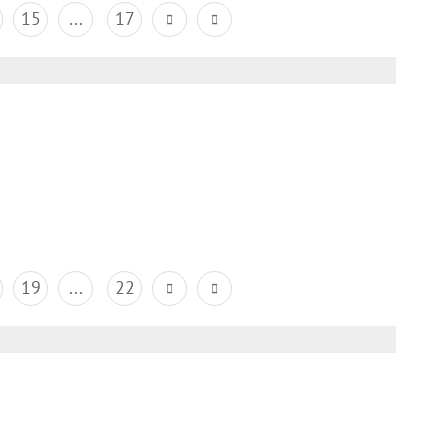
15
...
17
19
...
22