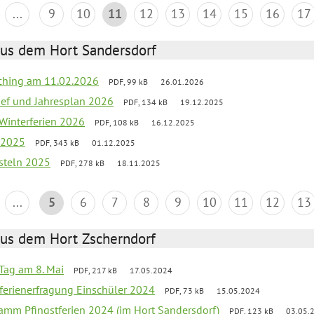
...
9
10
11
12
13
14
15
16
17
aus dem Hort Sandersdorf
ching am 11.02.2026
PDF, 99 kB
26.01.2026
rief und Jahresplan 2026
PDF, 134 kB
19.12.2025
 Winterferien 2026
PDF, 108 kB
16.12.2025
t 2025
PDF, 343 kB
01.12.2025
asteln 2025
PDF, 278 kB
18.11.2025
...
5
6
7
8
9
10
11
12
13
aus dem Hort Zscherndorf
Tag am 8. Mai
PDF, 217 kB
17.05.2024
ferienerfragung Einschüler 2024
PDF, 73 kB
15.05.2024
ramm Pfingstferien 2024 (im Hort Sandersdorf)
PDF, 123 kB
03.05.