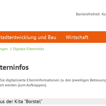
Barrierefreiheit
Ko
Stadtentwicklung und Bau
Wirtschaft
ungen
Digitale Elterninfos
lterninfos
ie digitalisierte Elterninformationen zu den jeweiligen Betreuun
iert werden (zum Aufklappen).
us der Kita "Borstel"