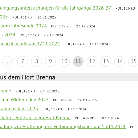
uleingangsuntersuchungen für die Jahrgänge 2026-27
PDF, 126 kB
2025
PDF, 131 kB
16.01.2025
ef zum Jahresende 2024
PDF, 139 kB
23.12.2024
er 2024
PDF, 127 kB
02.12.2024
hnachtsmarkt am 27.11.2024
PDF, 123 kB
13.11.2024
...
7
8
9
10
11
12
13
14
15
aus dem Hort Brehna
bfrage
PDF, 121 kB
06.02.2025
ramm Winterferien 2025
PDF, 616 kB
16.01.2025
 auf das Jahr 2025
PDF, 353 kB
10.12.2024
m Jahresende aus dem Hort Brehna
PDF, 435 kB
10.12.2024
ladung zur Eröffnung des Verbindungsbaues am 15.11.2024
PDF,