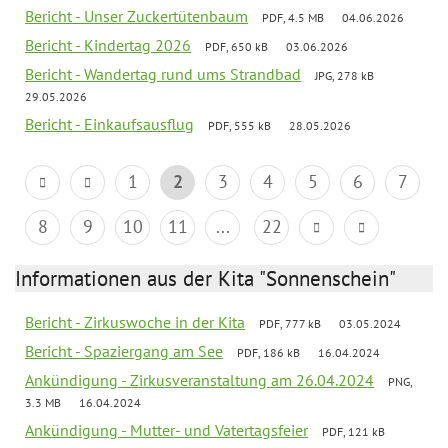
Bericht - Unser Zuckertütenbaum
PDF, 4.5 MB
04.06.2026
Bericht - Kindertag 2026
PDF, 650 kB
03.06.2026
Bericht - Wandertag rund ums Strandbad
JPG, 278 kB
29.05.2026
Bericht - Einkaufsausflug
PDF, 555 kB
28.05.2026
1
2
3
4
5
6
7
8
9
10
11
...
22
Informationen aus der Kita "Sonnenschein"
Bericht - Zirkuswoche in der Kita
PDF, 777 kB
03.05.2024
Bericht - Spaziergang am See
PDF, 186 kB
16.04.2024
Ankündigung - Zirkusveranstaltung am 26.04.2024
PNG,
3.3 MB
16.04.2024
Ankündigung - Mutter- und Vatertagsfeier
PDF, 121 kB