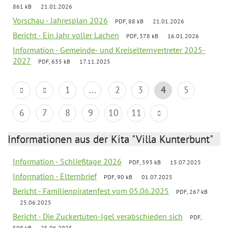
861 kB
21.01.2026
Vorschau - Jahresplan 2026
PDF, 88 kB
21.01.2026
Bericht - Ein Jahr voller Lachen
PDF, 378 kB
16.01.2026
Information - Gemeinde- und Kreiselternvertreter 2025-
2027
PDF, 635 kB
17.11.2025
1
...
2
3
4
5
6
7
8
9
10
11
Informationen aus der Kita "Villa Kunterbunt"
Information - Schließtage 2026
PDF, 593 kB
15.07.2025
Information - Elternbrief
PDF, 90 kB
01.07.2025
Bericht - Familienpiratenfest vom 05.06.2025
PDF, 267 kB
25.06.2025
Bericht - Die Zuckertüten-Igel verabschieden sich
PDF,
508 kB
25.06.2025