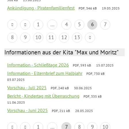
Ankündigung - Piratenfamilienfest
PDF, 346 kB
19.05.2025
1
...
4
5
6
7
8
9
10
11
12
13
Informationen aus der Kita "Max und Moritz"
Information - Schließtage 2026
PDF, 593 kB
15.07.2025
Information - Elternbrief zum Halbjahr
PDF, 730 kB
03.07.2025
Vorschau - Juli 2025
PDF, 240 kB
30.06.2025
Bericht - Kindertag mit Überraschung
PDF, 335 kB
11.06.2025
Vorschau - Juni 2025
PDF, 211 kB
28.05.2025
1
...
7
8
9
10