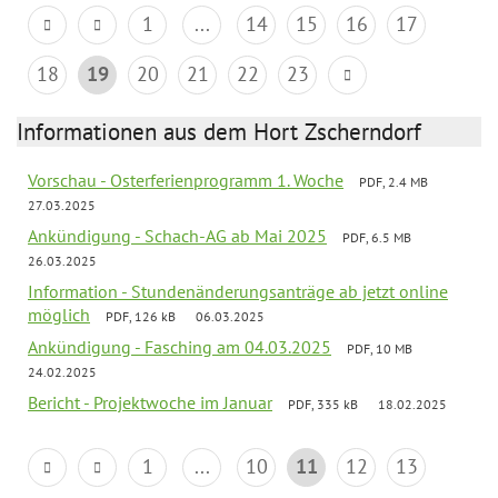
1
...
14
15
16
17
18
19
20
21
22
23
Informationen aus dem Hort Zscherndorf
Vorschau - Osterferienprogramm 1. Woche
PDF, 2.4 MB
27.03.2025
Ankündigung - Schach-AG ab Mai 2025
PDF, 6.5 MB
26.03.2025
Information - Stundenänderungsanträge ab jetzt online
möglich
PDF, 126 kB
06.03.2025
Ankündigung - Fasching am 04.03.2025
PDF, 10 MB
24.02.2025
Bericht - Projektwoche im Januar
PDF, 335 kB
18.02.2025
1
...
10
11
12
13