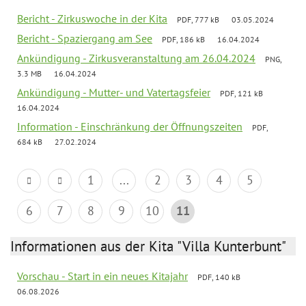
Bericht - Zirkuswoche in der Kita
PDF, 777 kB
03.05.2024
Bericht - Spaziergang am See
PDF, 186 kB
16.04.2024
Ankündigung - Zirkusveranstaltung am 26.04.2024
PNG,
3.3 MB
16.04.2024
Ankündigung - Mutter- und Vatertagsfeier
PDF, 121 kB
16.04.2024
Information - Einschränkung der Öffnungszeiten
PDF,
684 kB
27.02.2024
1
...
2
3
4
5
6
7
8
9
10
11
Informationen aus der Kita "Villa Kunterbunt"
Vorschau - Start in ein neues Kitajahr
PDF, 140 kB
06.08.2026